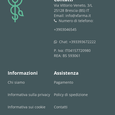
logo
Via Vittorio Veneto, 3/L
25128 Brescia (BS) IT
Email: info@xfarma.it
Numero di telefono:
phone
+3903046545
Chat:
+393393672222
whatsapp
P. Iva: IT04157720980
REA: BS 593061
Informazioni
Assistenza
Chi siamo
Pagamento
Informativa sulla privacy
Policy di spedizione
Informativa sui cookie
Contatti