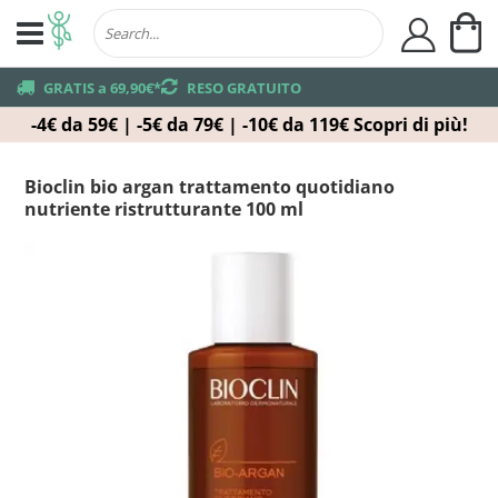
Ca
user
truck
GRATIS a 69,90€*
returns
RESO GRATUITO
-4€ da 59€ | -5€ da 79€ | -10€ da 119€
Scopri di più!
Bioclin bio argan trattamento quotidiano
nutriente ristrutturante 100 ml