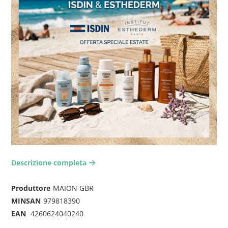
Descrizione completa
arrow-right2
Produttore
MAION GBR
MINSAN
979818390
EAN
4260624040240