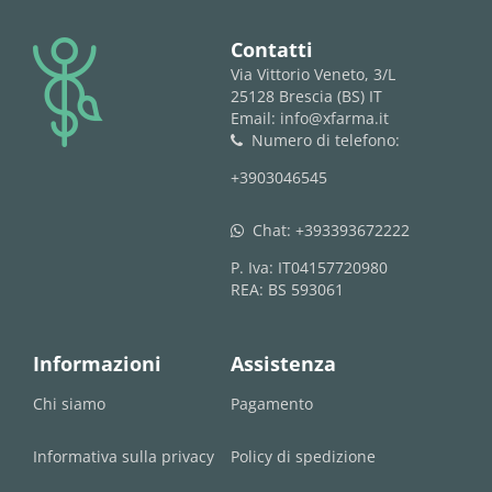
logo
Contatti
Via Vittorio Veneto, 3/L
25128 Brescia (BS) IT
Email: info@xfarma.it
Numero di telefono:
phone
+3903046545
Chat:
+393393672222
whatsapp
P. Iva: IT04157720980
REA: BS 593061
Informazioni
Assistenza
Chi siamo
Pagamento
Informativa sulla privacy
Policy di spedizione