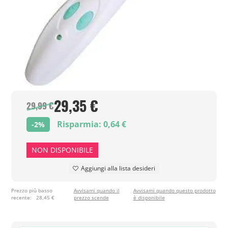
29,35 €
29,99 €
Risparmia: 0,64 €
-2%
NON DISPONIBILE
Aggiungi alla lista desideri
Prezzo più basso
Avvisami quando il
Avvisami quando questo prodotto
recente:
28,45 €
prezzo scende
è disponibile