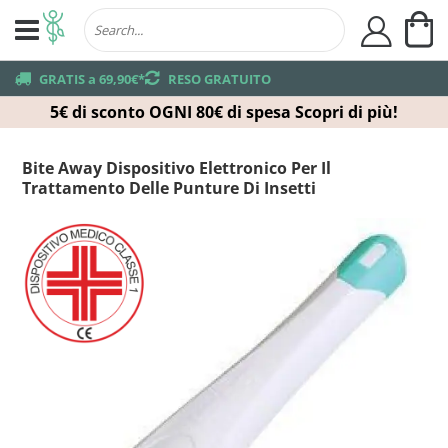
Ca
user
truck
GRATIS a 69,90€*
returns
RESO GRATUITO
5€ di sconto OGNI 80€ di spesa
Scopri di più!
Bite Away Dispositivo Elettronico Per Il
Trattamento Delle Punture Di Insetti