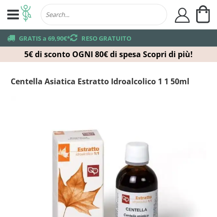
Ca
user
truck
GRATIS a 69,90€*
returns
RESO GRATUITO
5€ di sconto OGNI 80€ di spesa
Scopri di più!
Centella Asiatica Estratto Idroalcolico 1 1 50ml