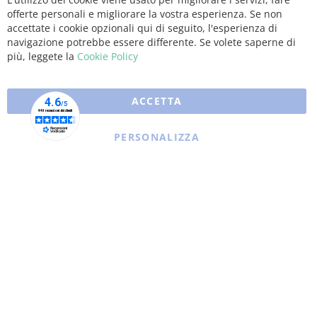
Clo
offerte personali e migliorare la vostra esperienza. Se non
Coo
Bar
accettate i cookie opzionali qui di seguito, l'esperienza di
navigazione potrebbe essere differente. Se volete saperne di
più, leggete la
Cookie Policy
ACCETTA
PERSONALIZZA
Copyright © 2025 XFARMA. All rights reserved.