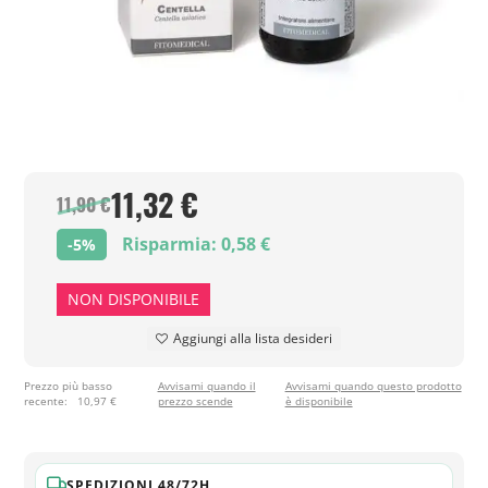
11,32 €
11,90 €
Risparmia: 0,58 €
-5%
NON DISPONIBILE
Aggiungi alla lista desideri
Prezzo più basso
Avvisami quando il
Avvisami quando questo prodotto
recente:
10,97 €
prezzo scende
è disponibile
SPEDIZIONI 48/72H