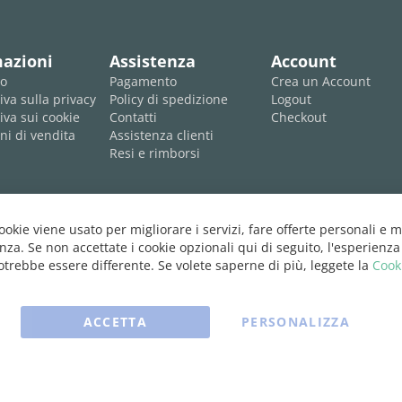
mazioni
Assistenza
Account
mo
Pagamento
Crea un Account
iva sulla privacy
Policy di spedizione
Logout
iva sui cookie
Contatti
Checkout
ni di vendita
Assistenza clienti
Resi e rimborsi
cookie viene usato per migliorare i servizi, fare offerte personali e m
nza. Se non accettate i cookie opzionali qui di seguito, l'esperienza
trebbe essere differente. Se volete saperne di più, leggete la
Cook
ACCETTA
PERSONALIZZA