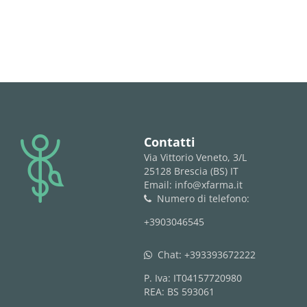
logo
Contatti
Via Vittorio Veneto, 3/L
25128 Brescia (BS) IT
Email: info@xfarma.it
Numero di telefono:
phone
+3903046545
Chat:
+393393672222
whatsapp
P. Iva: IT04157720980
REA: BS 593061