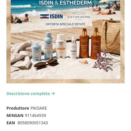
Descrizione completa
arrow-right2
Produttore
PIKDARE
MINSAN
911464939
EAN
8058090051343