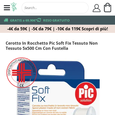
Ca
user
truck
GRATIS a 69,90€*
returns
RESO GRATUITO
-4€ da 59€ | -5€ da 79€ | -10€ da 119€
Scopri di più!
Cerotto In Rocchetto Pic Soft Fix Tessuto Non
Tessuto 5x500 Cm Con Fustella