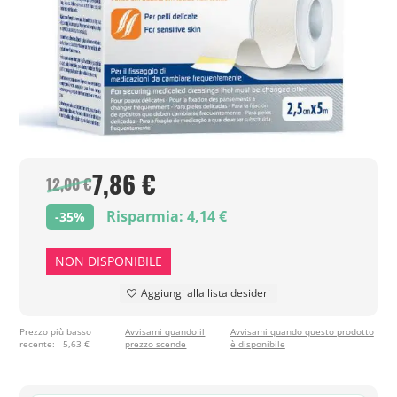
7,86 €
12,00 €
Risparmia: 4,14 €
-35%
NON DISPONIBILE
Aggiungi alla lista desideri
Prezzo più basso
Avvisami quando il
Avvisami quando questo prodotto
recente:
5,63 €
prezzo scende
è disponibile