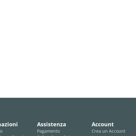
lista
desideri
desideri
mazioni
Assistenza
Account
mo
Pagamento
Crea un Account