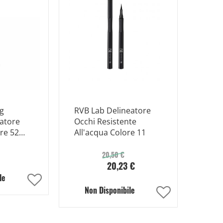
ng
RVB Lab Delineatore
atore
Occhi Resistente
re 52
All'acqua Colore 11
20,50 €
20,23 €
le
Aggiungi
Non Disponibile
Aggiungi
alla
alla
lista