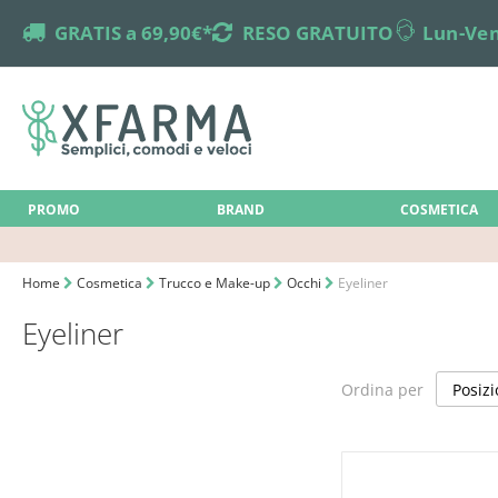
truck
GRATIS a 69,90€*
returns
RESO GRATUITO
online-support
Lun-Ven
PROMO
BRAND
COSMETICA
Home
Cosmetica
Trucco e Make-up
Occhi
Eyeliner
Eyeliner
Ordina per