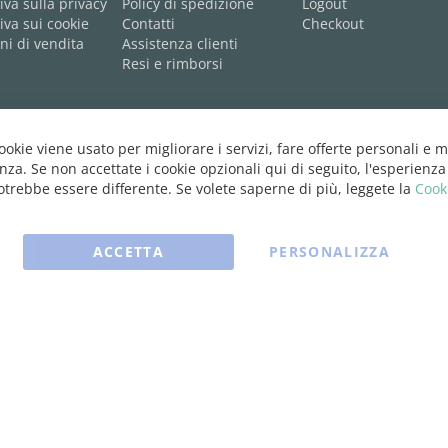
iva sulla privacy
Policy di spedizione
Logout
iva sui cookie
Contatti
Checkout
ni di vendita
Assistenza clienti
Resi e rimborsi
cookie viene usato per migliorare i servizi, fare offerte personali e m
nza. Se non accettate i cookie opzionali qui di seguito, l'esperienza
trebbe essere differente. Se volete saperne di più, leggete la
Cook
ACCETTA
PERSONALIZZA