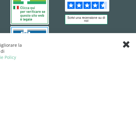
igliorare la
Clos
 di
Cook
ie Policy
Bar