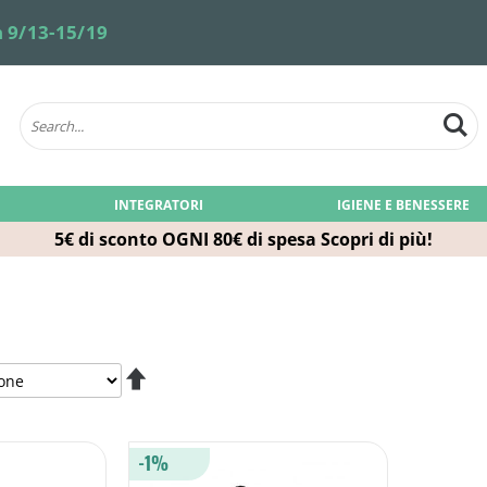
 9/13-15/19
INTEGRATORI
IGIENE E BENESSERE
5€ di sconto OGNI 80€ di spesa
Scopri di più!
Imposta
la
direzione
decrescente
-1%