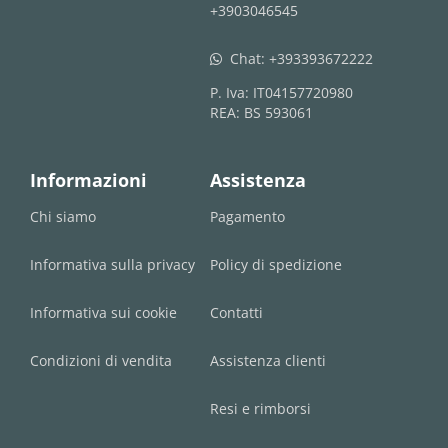
+3903046545
Chat:
+393393672222
whatsapp
P. Iva: IT04157720980
REA: BS 593061
Informazioni
Assistenza
Chi siamo
Pagamento
Informativa sulla privacy
Policy di spedizione
Informativa sui cookie
Contatti
Condizioni di vendita
Assistenza clienti
Resi e rimborsi