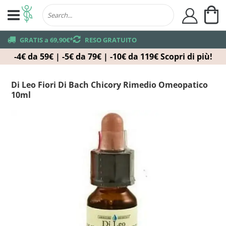
Ca
user
truck
GRATIS a 69,90€*
returns
RESO GRATUITO
-4€ da 59€ | -5€ da 79€ | -10€ da 119€
Scopri di più!
Di Leo Fiori Di Bach Chicory Rimedio Omeopatico
10ml