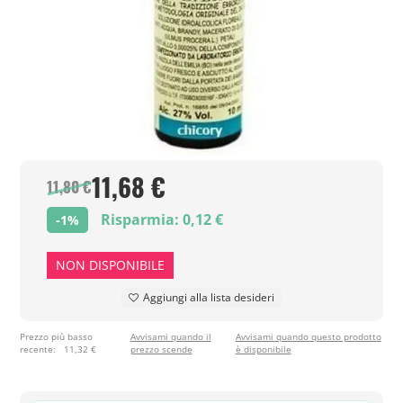
11,68 €
11,80 €
Risparmia: 0,12 €
-1%
NON DISPONIBILE
Aggiungi alla lista desideri
Prezzo più basso
Avvisami quando il
Avvisami quando questo prodotto
recente:
11,32 €
prezzo scende
è disponibile