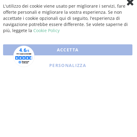
L'utilizzo dei cookie viene usato per migliorare i servizi, fare
Clo
offerte personali e migliorare la vostra esperienza. Se non
Coo
Bar
accettate i cookie opzionali qui di seguito, l'esperienza di
navigazione potrebbe essere differente. Se volete saperne di
più, leggete la
Cookie Policy
ACCETTA
PERSONALIZZA
Copyright © 2025 XFARMA. All rights reserved.