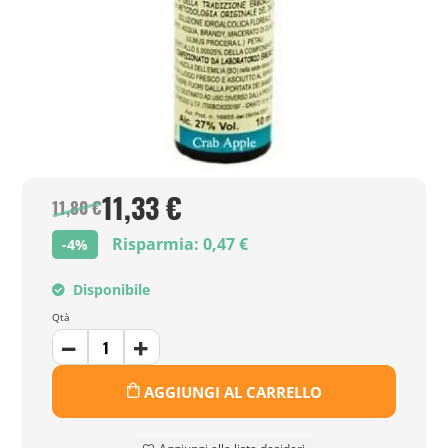
11,33 €
11,80 €
Risparmia: 0,47 €
-4%
Disponibile
Qtà
AGGIUNGI AL CARRELLO