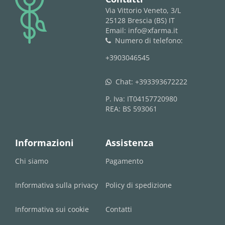
logo
Via Vittorio Veneto, 3/L
25128 Brescia (BS) IT
Email: info@xfarma.it
Numero di telefono:
phone
+3903046545
Chat:
+393393672222
whatsapp
P. Iva: IT04157720980
REA: BS 593061
Informazioni
Assistenza
Chi siamo
Pagamento
Informativa sulla privacy
Policy di spedizione
Informativa sui cookie
Contatti