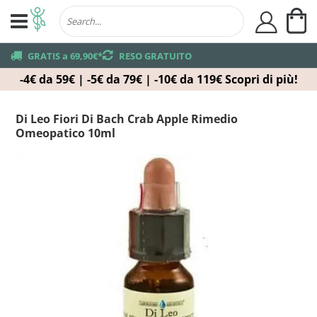
Ca
user
truck
GRATIS a 69,90€*
returns
RESO GRATUITO
-4€ da 59€ | -5€ da 79€ | -10€ da 119€
Scopri di più!
Di Leo Fiori Di Bach Crab Apple Rimedio
Omeopatico 10ml