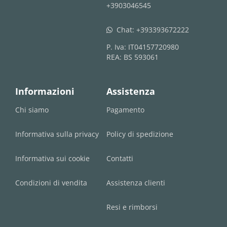
+3903046545
Chat:
+393393672222
whatsapp
P. Iva: IT04157720980
REA: BS 593061
Informazioni
Assistenza
Chi siamo
Pagamento
Informativa sulla privacy
Policy di spedizione
Informativa sui cookie
Contatti
Condizioni di vendita
Assistenza clienti
Resi e rimborsi