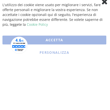
L'utilizzo dei cookie viene usato per migliorare i servizi, fare
Clo
offerte personali e migliorare la vostra esperienza. Se non
Coo
Bar
accettate i cookie opzionali qui di seguito, l'esperienza di
navigazione potrebbe essere differente. Se volete saperne di
più, leggete la
Cookie Policy
ACCETTA
PERSONALIZZA
Copyright © 2025 XFARMA. All rights reserved.