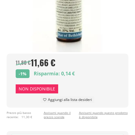
11,66 €
11,80 €
Risparmia: 0,14 €
-1%
NON DISPONIBILE
Aggiungi alla lista desideri
Prezzo più basso
Avvisami quando il
Avvisami quando questo prodotto
recente:
11,30 €
prezzo scende
è disponibile