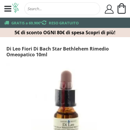
Ca
user
truck
GRATIS a 69,90€*
returns
RESO GRATUITO
5€ di sconto OGNI 80€ di spesa
Scopri di più!
Di Leo Fiori Di Bach Star Bethlehem Rimedio
Omeopatico 10ml