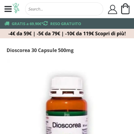
Ca
user
truck
GRATIS a 69,90€*
returns
RESO GRATUITO
-4€ da 59€ | -5€ da 79€ | -10€ da 119€
Scopri di più!
Dioscorea 30 Capsule 500mg