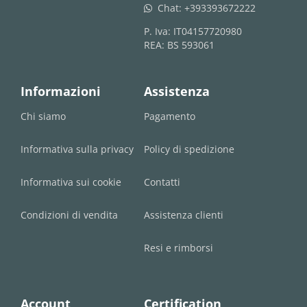
Chat:
+393393672222
whatsapp
P. Iva: IT04157720980
REA: BS 593061
Informazioni
Assistenza
Chi siamo
Pagamento
Informativa sulla privacy
Policy di spedizione
Informativa sui cookie
Contatti
Condizioni di vendita
Assistenza clienti
Resi e rimborsi
Account
Certification