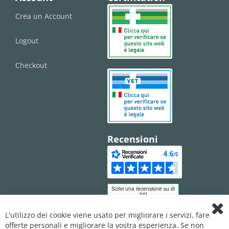
Crea un Account
Logout
Checkout
Recensioni
L'utilizzo dei cookie viene usato per migliorare i servizi, fare
Clo
offerte personali e migliorare la vostra esperienza. Se non
Coo