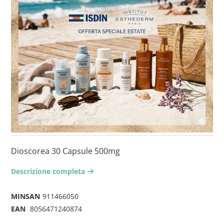
Dioscorea 30 Capsule 500mg
Descrizione completa
arrow-right2
MINSAN
911466050
EAN
8056471240874