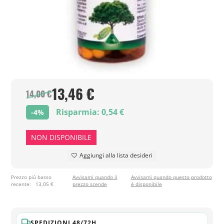
13,46 €
14,00 €
Risparmia: 0,54 €
-4%
NON DISPONIBILE
Aggiungi alla lista desideri
Prezzo più basso
Avvisami quando il
Avvisami quando questo prodotto
recente:
13,05 €
prezzo scende
è disponibile
SPEDIZIONI 48/72H