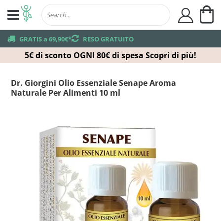
Ca
user
truck
GRATIS a 69,90€*
returns
RESO GRATUITO
5€ di sconto OGNI 80€ di spesa
Scopri di più!
Dr. Giorgini Olio Essenziale Senape Aroma
Naturale Per Alimenti 10 ml