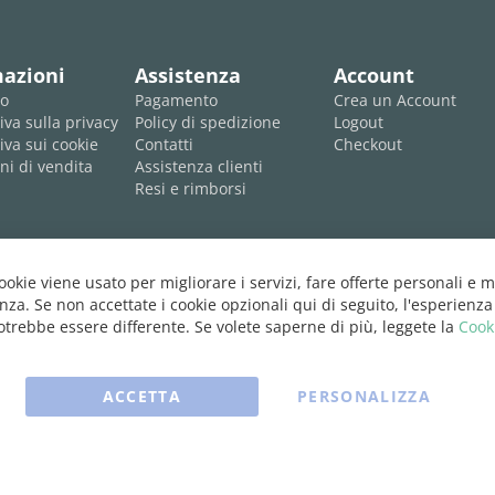
mazioni
Assistenza
Account
mo
Pagamento
Crea un Account
iva sulla privacy
Policy di spedizione
Logout
iva sui cookie
Contatti
Checkout
ni di vendita
Assistenza clienti
Resi e rimborsi
cookie viene usato per migliorare i servizi, fare offerte personali e m
nza. Se non accettate i cookie opzionali qui di seguito, l'esperienza
trebbe essere differente. Se volete saperne di più, leggete la
Cook
ACCETTA
PERSONALIZZA