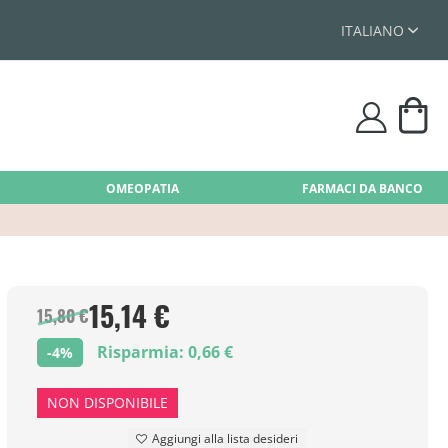
ITALIANO
Car
user
OMEOPATIA
FARMACI DA BANCO
15,14 €
15,80 €
Risparmia: 0,66 €
-4%
NON DISPONIBILE
Aggiungi alla lista desideri