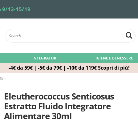
 9/13-15/19
INTEGRATORI
IGIENE E BENESSERE
-4€ da 59€ | -5€ da 79€ | -10€ da 119€
Scopri di più!
30ml
Eleutherococcus Senticosus
Estratto Fluido Integratore
Alimentare 30ml