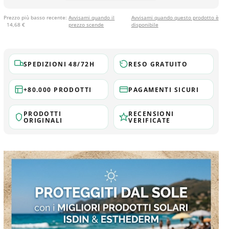
Prezzo più basso recente:
Avvisami quando il
Avvisami quando questo prodotto è
14,68 €
prezzo scende
disponibile
SPEDIZIONI 48/72H
RESO GRATUITO
+80.000 PRODOTTI
PAGAMENTI SICURI
PRODOTTI
RECENSIONI
ORIGINALI
VERIFICATE