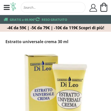
Ca
user
truck
GRATIS a 69,90€*
returns
RESO GRATUITO
-4€ da 59€ | -5€ da 79€ | -10€ da 119€
Scopri di più!
Estratto universale crema 30 ml