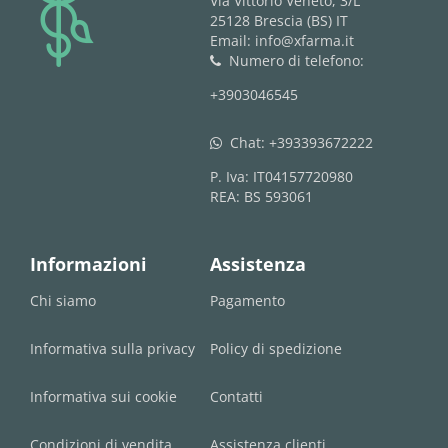
logo
Via Vittorio Veneto, 3/L
25128 Brescia (BS) IT
Email: info@xfarma.it
Numero di telefono:
phone
+3903046545
Chat:
+393393672222
whatsapp
P. Iva: IT04157720980
REA: BS 593061
Informazioni
Assistenza
Chi siamo
Pagamento
Informativa sulla privacy
Policy di spedizione
Informativa sui cookie
Contatti
Condizioni di vendita
Assistenza clienti