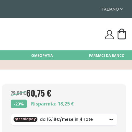
ITALIANO
Car
user
OMEOPATIA
FARMACI DA BANCO
60,75 €
79,00 €
Risparmia: 18,25 €
-23%