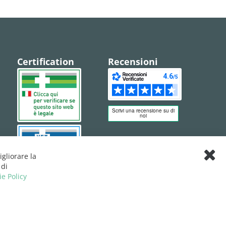
Certification
Recensioni
igliorare la
Clos
 di
Cook
ie Policy
Bar