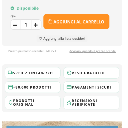
Disponibile
Qtà
AGGIUNGI AL CARRELLO
Aggiungi alla lista desideri
Prezzo più basso recente:
60,75 €
Avvisami quando il prezzo scende
SPEDIZIONI 48/72H
RESO GRATUITO
+80.000 PRODOTTI
PAGAMENTI SICURI
PRODOTTI
RECENSIONI
ORIGINALI
VERIFICATE