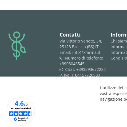
logo
Contatti
Infor
Via Vittorio Veneto, 3/L
Chi sia
25128 Brescia (BS) IT
Informat
Email: info@xfarma.it
Informat
Numero di telefono:
Condizio
phone
+3903046545
Chat:
+393393672222
whatsapp
P. Iva: IT04157720980
REA: BS 593061
L'utilizzo dei 
vostra esperie
navigazione po
Copyright © 2025 XFARMA. All rights reserved.