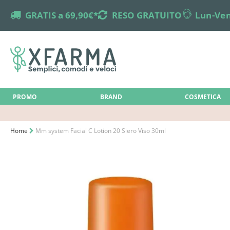
truck
GRATIS a 69,90€*
returns
RESO GRATUITO
online-support
Lun-Ven
PROMO
BRAND
COSMETICA
Home
Mm system Facial C Lotion 20 Siero Viso 30ml