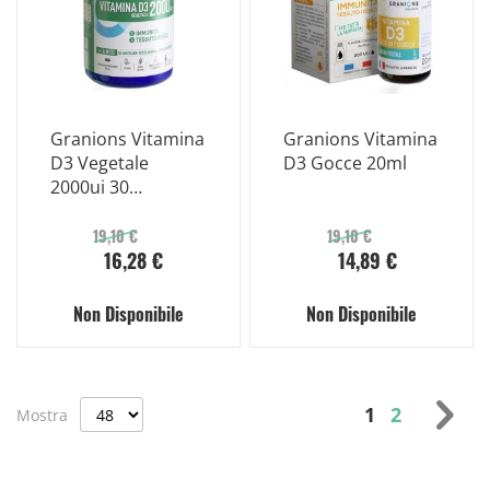
Granions Vitamina
Granions Vitamina
D3 Vegetale
D3 Gocce 20ml
2000ui 30
Compresse
19,10 €
19,10 €
16,28 €
14,89 €
Non Disponibile
Non Disponibile
Pagina
Attualmente 
Pagina
Pag
Suc
1
2
Mostra