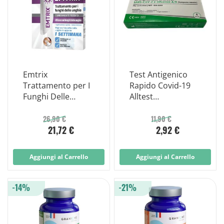
Emtrix
Test Antigenico
Trattamento per I
Rapido Covid-19
Funghi Delle
Alltest
Unghie 10ml
Autodiagnostico
Influenza A+b In
26,90 €
11,90 €
21,72 €
2,92 €
Tamponi Nasali
Mediante
Immunocromatog
Aggiungi al Carrello
Aggiungi al Carrello
rafia
-14%
-21%