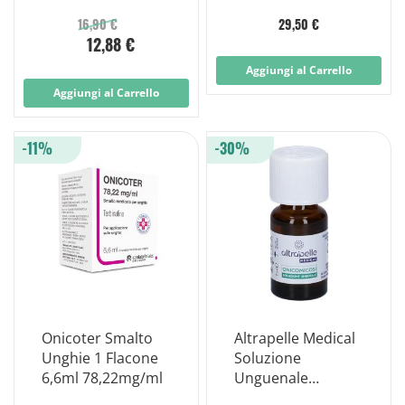
Unghie Infezioni
Fungine 4,5ml
16,90 €
29,50 €
12,88 €
Aggiungi al Carrello
Aggiungi al Carrello
-11%
-30%
Onicoter Smalto
Altrapelle Medical
Unghie 1 Flacone
Soluzione
6,6ml 78,22mg/ml
Unguenale
Onicomicosi 7ml