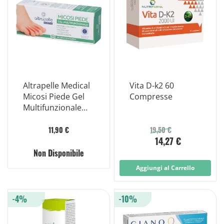
Altrapelle Medical
Vita D-k2 60
Micosi Piede Gel
Compresse
Multifunzionale
30ml
11,90 €
19,50 €
14,27 €
Non Disponibile
Aggiungi al Carrello
-4%
-10%