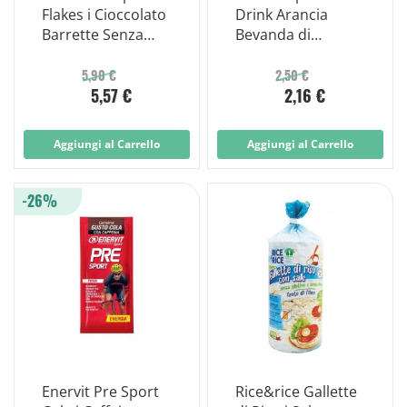
Flakes i Cioccolato
Drink Arancia
Barrette Senza
Bevanda di
Glutine 5x24,8g
Carboidrati e Sali
Minerali 500ml
5,90 €
2,50 €
5,57 €
2,16 €
Aggiungi al Carrello
Aggiungi al Carrello
-26%
Enervit Pre Sport
Rice&rice Gallette