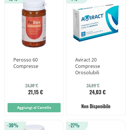
Perosso 60
Aviract 20
Compresse
Compresse
Orosolubili
24,30 €
24,99 €
21,15 €
24,03 €
Non Disponibile
Aggiungi al Carrello
-30%
-27%