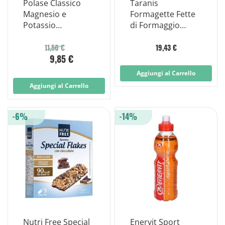
Polase Classico
Taranis
Magnesio e
Formagette Fette
Potassio
di Formaggio
Integratore
Aproteiche 120g
Alimentare Sali
11,50 €
19,43 €
9,85 €
Minerali Gusto
Limone 12 Bustine
Aggiungi al Carrello
Aggiungi al Carrello
-6%
-14%
Nutri Free Special
Enervit Sport