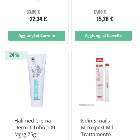
Unghie 2,5 Ml.
Alterazioni
Ungueali 7ml
33,50 €
17,90 €
22,34 €
15,26 €
Aggiungi al Carrello
Aggiungi al Carrello
-24%
Halimed Crema
Isdin Si-nails
Derm 1 Tubo 100
Micoxpert Md
Mg/g 75g
Trattamento