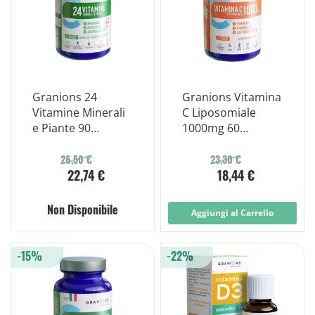
Granions 24
Granions Vitamina
Vitamine Minerali
C Liposomiale
e Piante 90
1000mg 60
Compresse
Compresse
26,50 €
23,30 €
22,74 €
18,44 €
Non Disponibile
Aggiungi al Carrello
-15%
-22%