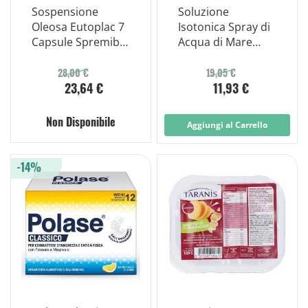
Sospensione
Soluzione
Oleosa Eutoplac 7
Isotonica Spray di
Capsule Spremibili
Acqua di Mare
Uso Topico
Acido Ialuronico
Sale Sodico per
28,00 €
19,05 €
23,64 €
11,93 €
Igiene Naso Adulti
e Bambini 100ml
Non Disponibile
Aggiungi al Carrello
-14%