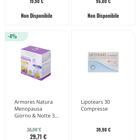
Smalto 5ml
19,90 €
96,00 €
Non Disponibile
Non Disponibile
-4%
Armores Natura
Lipotears 30
Menopausa
Compresse
Giorno & Notte 30
+ 30 Compresse
30,90 €
39,90 €
29,71 €