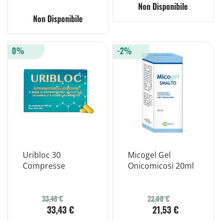
Non Disponibile
Non Disponibile
0%
-2%
Uribloc 30
Micogel Gel
Compresse
Onicomicosi 20ml
33,48 €
22,00 €
33,43 €
21,53 €