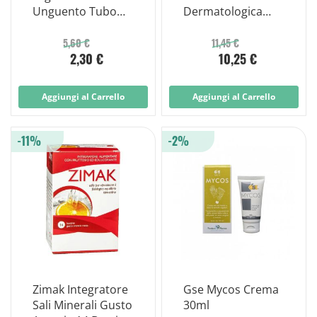
Unguento Tubo
Dermatologica
30g
Antimicotica 1%
Ciclopiroxolamina
5,60 €
11,45 €
2,30 €
10,25 €
30g
Aggiungi al Carrello
Aggiungi al Carrello
-11%
-2%
Zimak Integratore
Gse Mycos Crema
Sali Minerali Gusto
30ml