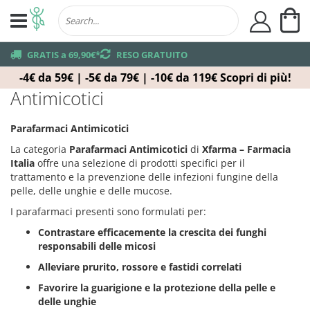
Ca
user
truck
GRATIS a 69,90€*
returns
RESO GRATUITO
-4€ da 59€ | -5€ da 79€ | -10€ da 119€
Scopri di più!
Antimicotici
Parafarmaci Antimicotici
La categoria
Parafarmaci Antimicotici
di
Xfarma – Farmacia
Italia
offre una selezione di prodotti specifici per il
trattamento e la prevenzione delle infezioni fungine della
pelle, delle unghie e delle mucose.
I parafarmaci presenti sono formulati per:
Contrastare efficacemente la crescita dei funghi
responsabili delle micosi
Alleviare prurito, rossore e fastidi correlati
Favorire la guarigione e la protezione della pelle e
delle unghie