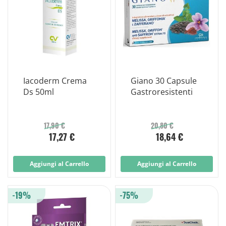
Iacoderm Crema
Giano 30 Capsule
Ds 50ml
Gastroresistenti
17,90 €
20,80 €
17,27 €
18,64 €
Aggiungi al Carrello
Aggiungi al Carrello
-19%
-75%