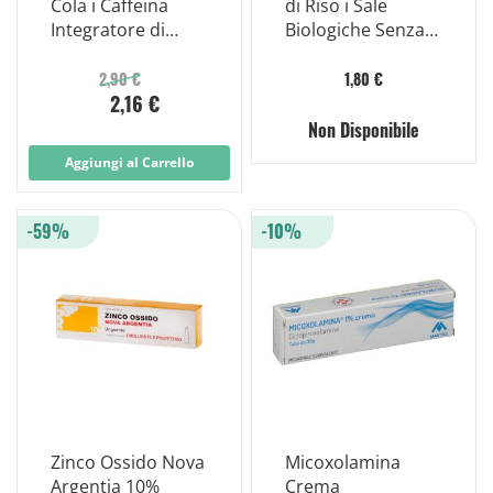
Cola i Caffeina
di Riso i Sale
Integratore di
Biologiche Senza
Carboidrati 45g
Glutine 100g
2,90 €
1,80 €
2,16 €
Non Disponibile
Aggiungi al Carrello
-59%
-10%
Zinco Ossido Nova
Micoxolamina
Argentia 10%
Crema