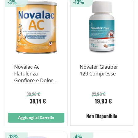
-3%
-13%
Novalac Ac
Novafer Glauber
Flatulenza
120 Compresse
Gonfiore e Dolori
Addominali Latte
Dalla Nascita 800g
39,20 €
22,90 €
38,14 €
19,93 €
Non Disponibile
Aggiungi al Carrello
-13%
-4%