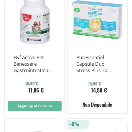
F&f Active Pet
Puressentiel
Benessere
Capsule Duo
Gastrointestinale
Stress Plus 30
Compresse per
Capsule
Cani e Gatti
16,90 €
19,90 €
11,86 €
14,59 €
Non Disponibile
Aggiungi al Carrello
-6%