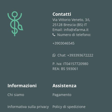
logo
Contatti
Via Vittorio Veneto, 3/L
25128 Brescia (BS) IT
Email: info@xfarma.it
Numero di telefono:
phone
+3903046545
Chat:
+393393672222
whatsapp
P. Iva: IT04157720980
REA: BS 593061
Informazioni
Assistenza
Chi siamo
Pagamento
Informativa sulla privacy
Policy di spedizione