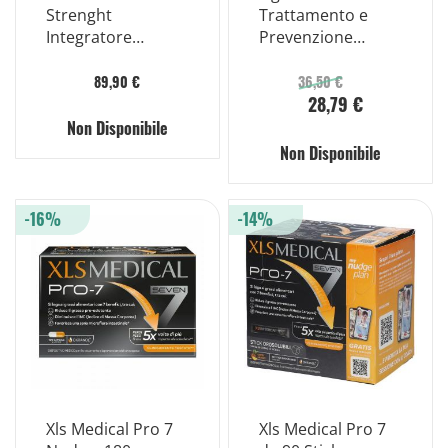
Strenght
Trattamento e
Integratore
Prevenzione
Dietetico 60 Stick
Sovrappeso 45
Orosolubili
Bustine
89,90 €
36,50 €
28,79 €
Non Disponibile
Non Disponibile
-16%
-14%
Xls Medical Pro 7
Xls Medical Pro 7