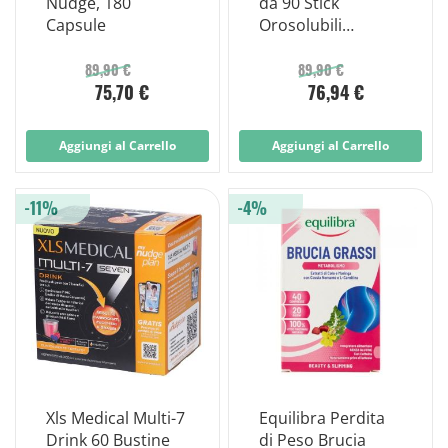
Nudge, 180
da 90 Stick
Capsule
Orosolubili
Integratore
Dimagrante
89,90 €
89,90 €
75,70 €
76,94 €
Aggiungi al Carrello
Aggiungi al Carrello
-11%
-4%
Xls Medical Multi-7
Equilibra Perdita
Drink 60 Bustine
di Peso Brucia