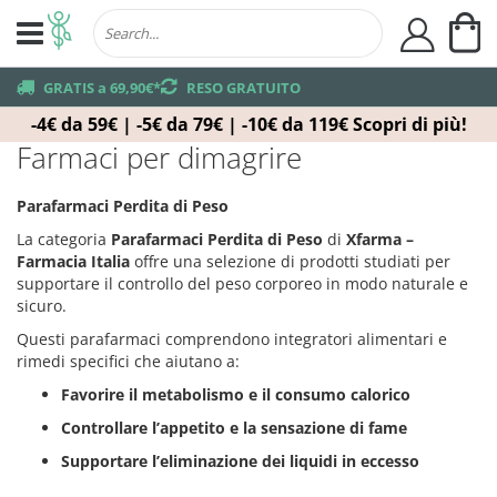
Ca
user
truck
GRATIS a 69,90€*
returns
RESO GRATUITO
-4€ da 59€ | -5€ da 79€ | -10€ da 119€
Scopri di più!
Farmaci per dimagrire
Parafarmaci Perdita di Peso
La categoria
Parafarmaci Perdita di Peso
di
Xfarma –
Farmacia Italia
offre una selezione di prodotti studiati per
supportare il controllo del peso corporeo in modo naturale e
sicuro.
Questi parafarmaci comprendono integratori alimentari e
rimedi specifici che aiutano a:
Favorire il metabolismo e il consumo calorico
Controllare l’appetito e la sensazione di fame
Supportare l’eliminazione dei liquidi in eccesso