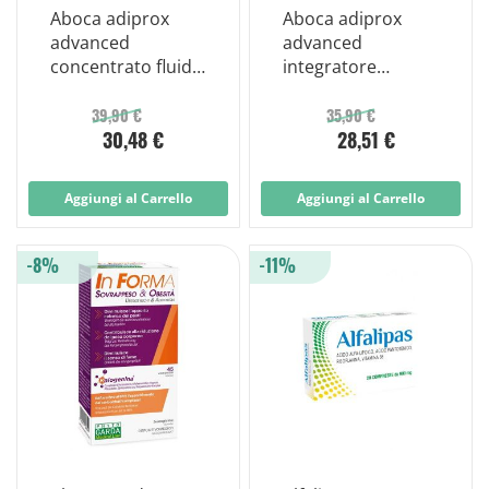
Aboca adiprox
Aboca adiprox
advanced
advanced
concentrato fluido
integratore
integratore
metabolismo dei
metabolico 325 g
grassi 50 capsule
39,90 €
35,90 €
30,48 €
28,51 €
Aggiungi al Carrello
Aggiungi al Carrello
-8%
-11%