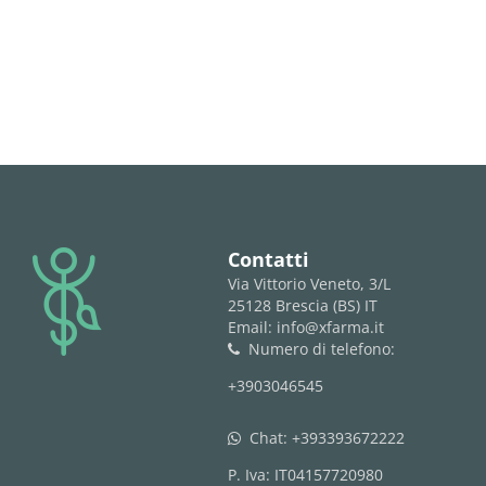
logo
Contatti
Via Vittorio Veneto, 3/L
25128 Brescia (BS) IT
Email: info@xfarma.it
Numero di telefono:
phone
+3903046545
Chat:
+393393672222
whatsapp
P. Iva: IT04157720980