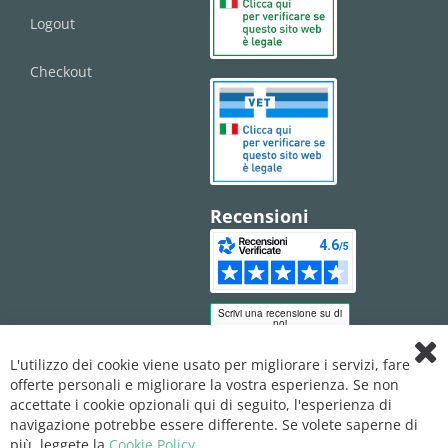
Logout
Checkout
Recensioni
L'utilizzo dei cookie viene usato per migliorare i servizi, fare
Clo
offerte personali e migliorare la vostra esperienza. Se non
Coo
Bar
accettate i cookie opzionali qui di seguito, l'esperienza di
navigazione potrebbe essere differente. Se volete saperne di
più, leggete la
Cookie Policy