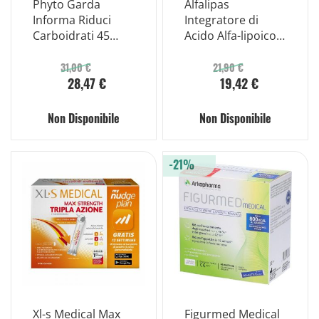
Phyto Garda
Alfalipas
Informa Riduci
Integratore di
Carboidrati 45
Acido Alfa-lipoico
Compresse
20 Compresse
31,00 €
21,90 €
28,47 €
19,42 €
Non Disponibile
Non Disponibile
-21%
Xl-s Medical Max
Figurmed Medical