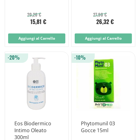
20,20 €
27,90 €
15,81 €
26,32 €
Aggiungi al Carrello
Aggiungi al Carrello
-20%
-10%
Eos Biodermico
Phytomunil 03
Intimo Oleato
Gocce 15ml
300ml