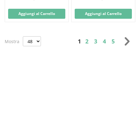
Aggiungi al Carrello
Aggiungi al Carrello
Pagina
Attualmente stai legg
Pagina
Pagina
Pagina
Pagina
Pag
Suc
1
2
3
4
5
Mostra