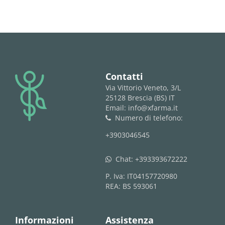
logo
Contatti
Via Vittorio Veneto, 3/L
25128 Brescia (BS) IT
Email: info@xfarma.it
Numero di telefono:
phone
+3903046545
Chat:
+393393672222
whatsapp
P. Iva: IT04157720980
REA: BS 593061
Informazioni
Assistenza