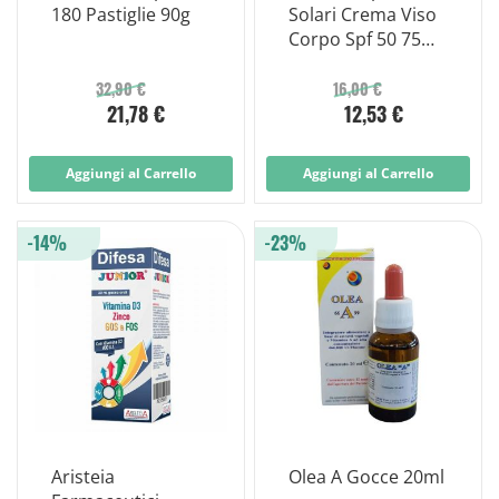
180 Pastiglie 90g
Solari Crema Viso
Corpo Spf 50 75ml
Edizione Limitata
Travel Size
32,90 €
16,00 €
21,78 €
12,53 €
Aggiungi al Carrello
Aggiungi al Carrello
-14%
-23%
Aristeia
Olea A Gocce 20ml