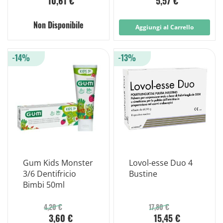
10,61 €
5,57 €
Non Disponibile
Aggiungi al Carrello
-14%
-13%
Gum Kids Monster
Lovol-esse Duo 4
3/6 Dentifricio
Bustine
Bimbi 50ml
4,20 €
17,80 €
3,60 €
15,45 €