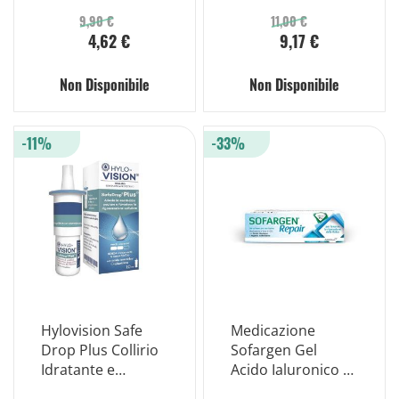
Minerali 14
500ml
Bustine
9,90 €
11,00 €
4,62 €
9,17 €
Non Disponibile
Non Disponibile
-11%
-33%
Hylovision Safe
Medicazione
Drop Plus Collirio
Sofargen Gel
Idratante e
Acido Ialuronico e
Protettivo 10ml
Argento