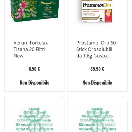
Verum Fortelax
Prostamol Oro 60
Tisana 20 Filtri
Stick Orosolubili
New
da 1,6g Gusto
Frutti Rossi i
Edulcoranti Senza
8,90 €
69,90 €
Zuccheri Senza
Glutine
Non Disponibile
Non Disponibile
Naturalmentepriv
o di Lattosio