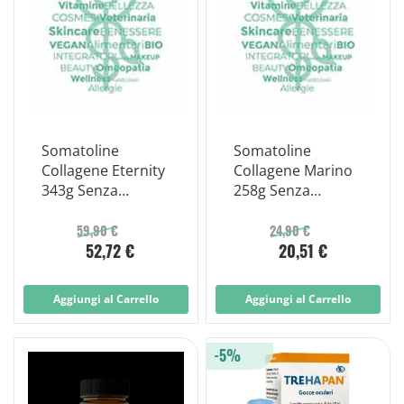
Somatoline
Somatoline
Collagene Eternity
Collagene Marino
343g Senza
258g Senza
Glutine Senza
Glutine Senza
Lattosio
Lattosio Senza
59,90 €
24,90 €
52,72 €
20,51 €
Zuccheri Aggiunti
Senza Edulcoranti
Aggiungi al Carrello
Aggiungi al Carrello
-5%