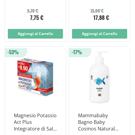
9,70 €
19,90 €
7,75 €
17,88 €
Aggiungi al Carrello
Aggiungi al Carrello
-53%
-17%
Magnesio Potassio
Mammababy
Act Plus
Bagno Baby
Integratore di Sali
Cosmos Natural