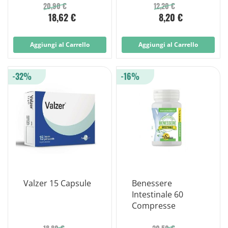
Sulfadiazina
20,90 €
12,20 €
18,62 €
8,20 €
Tubetto 25g
Aggiungi al Carrello
Aggiungi al Carrello
-32%
-16%
Valzer 15 Capsule
Benessere
Intestinale 60
Compresse