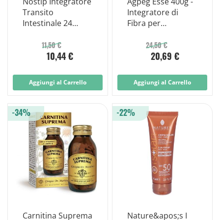
Nostip Integratore
Agpeg Esse 400g -
Transito
Integratore di
Intestinale 24
Fibra per
Compresse
Regolarità
Intestinale
11,50 €
24,50 €
10,44 €
20,69 €
Aggiungi al Carrello
Aggiungi al Carrello
-34%
-22%
Carnitina Suprema
Nature&apos;s I