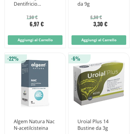
Dentifricio
da 9g
Sbiancante 75 Ml.
7,90 €
6,90 €
6,97 €
3,30 €
Aggiungi al Carrello
Aggiungi al Carrello
-22%
-6%
Algem Natura Nac
Uroial Plus 14
N-acetilcisteina
Bustine da 3g