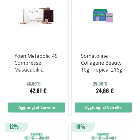
Yoen Metabolic 45
Somatoline
Compresse
Collagene Beauty
Masticabili i
10g Tropical 216g
Edulcoranti Senza
Glutine e Lattosio
48,00 €
29,90 €
42,61 €
24,66 €
Aggiungi al Carrello
Aggiungi al Carrello
-12%
-18%