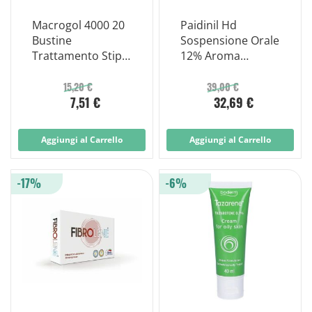
Macrogol 4000 20
Paidinil Hd
Bustine
Sospensione Orale
Trattamento Stipsi
12% Aroma
Efficace
Fragola 300ml
15,20 €
39,00 €
7,51 €
32,69 €
Aggiungi al Carrello
Aggiungi al Carrello
-17%
-6%