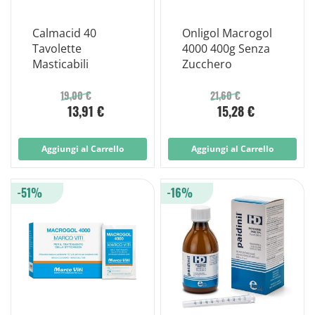
Calmacid 40
Onligol Macrogol
Tavolette
4000 400g Senza
Masticabili
Zucchero
19,00 €
21,60 €
13,91 €
15,28 €
Aggiungi al Carrello
Aggiungi al Carrello
-51%
-16%