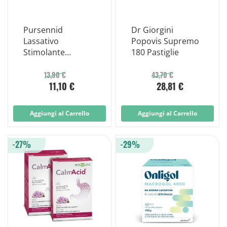
Pursennid
Dr Giorgini
Lassativo
Popovis Supremo
Stimolante
180 Pastiglie
Intestino
Stitichezza 40
13,90 €
43,70 €
11,10 €
28,81 €
Compresse
Aggiungi al Carrello
Aggiungi al Carrello
-27%
-29%