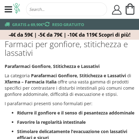
Ca
user
truck
GRATIS a 69,90€*
returns
RESO GRATUITO
-4€ da 59€ | -5€ da 79€ | -10€ da 119€
Scopri di più!
Farmaci per gonfiore, stitichezza e
lassativi
Parafarmaci Gonfiore, Stitichezza e Lassativi
La categoria
Parafarmaci Gonfiore, Stitichezza e Lassativi
di
Xfarma – Farmacia Italia
offre una vasta gamma di prodotti
specifici per contrastare i disturbi intestinali più comuni come
gonfiore addominale, difficoltà di evacuazione e stipsi.
I parafarmaci presenti sono formulati per:
Ridurre il gonfiore e il senso di pesantezza addominale
Favorire la regolarità intestinale
Stimolare delicatamente l’evacuazione con lassativi
efficaci e sicuri