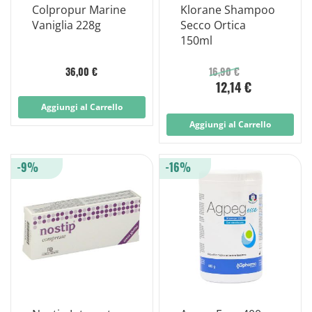
Colpropur Marine
Klorane Shampoo
Vaniglia 228g
Secco Ortica
150ml
36,00 €
16,90 €
12,14 €
Aggiungi al Carrello
Aggiungi al Carrello
-9%
-16%