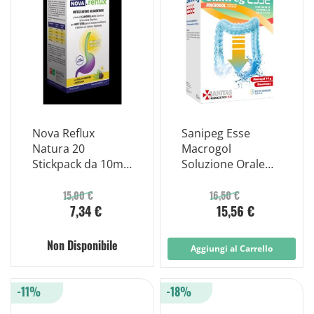
Nova Reflux
Sanipeg Esse
Natura 20
Macrogol
Stickpack da 10ml
Soluzione Orale
Senza Zuccheri
Pronto da Bere 15
Aggiunti Glutine e
Bustine da 20ml
15,00 €
16,50 €
7,34 €
15,56 €
Lattosio
Globuli
Contenitore
MONOdose
Non Disponibile
Aggiungi al Carrello
-11%
-18%