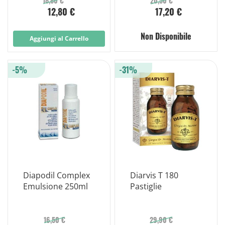
18,80 €
20,50 €
12,80 €
17,20 €
Non Disponibile
Aggiungi al Carrello
-5%
-31%
Diapodil Complex
Diarvis T 180
Emulsione 250ml
Pastiglie
16,50 €
29,90 €