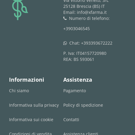
logo
Via Vittorio Veneto, 3/L
25128 Brescia (BS) IT
Email: info@xfarma.it
Numero di telefono:
phone
+3903046545
Chat:
+393393672222
whatsapp
P. Iva: IT04157720980
REA: BS 593061
Informazioni
Assistenza
Chi siamo
Pagamento
Informativa sulla privacy
Policy di spedizione
Informativa sui cookie
Contatti
Condizioni di vendita
Assistenza clienti