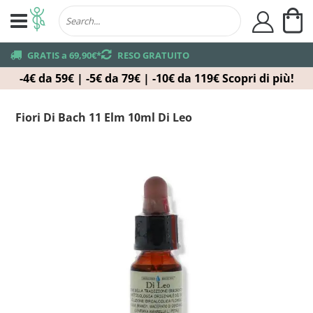
Ca
user
truck
GRATIS a 69,90€*
returns
RESO GRATUITO
-4€ da 59€ | -5€ da 79€ | -10€ da 119€
Scopri di più!
Fiori Di Bach 11 Elm 10ml Di Leo