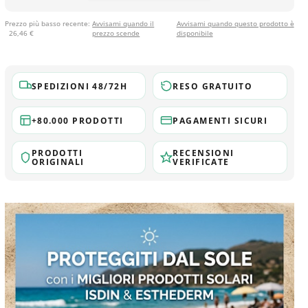
Prezzo più basso recente:
Avvisami quando il
Avvisami quando questo prodotto è
26,46 €
prezzo scende
disponibile
SPEDIZIONI 48/72H
RESO GRATUITO
+80.000 PRODOTTI
PAGAMENTI SICURI
PRODOTTI
RECENSIONI
ORIGINALI
VERIFICATE