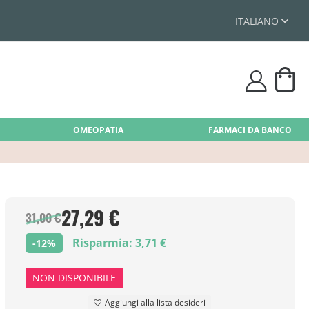
ITALIANO
Car
user
OMEOPATIA
FARMACI DA BANCO
27,29 €
31,00 €
Risparmia: 3,71 €
-12%
NON DISPONIBILE
Aggiungi alla lista desideri