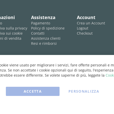
mazioni
Assistenza
Account
mo
Pagamento
Crea un Account
iva sulla privacy
Policy di spedizione
Logout
iva sui cookie
Contatti
Checkout
ni di vendita
Assistenza clienti
Resi e rimborsi
cookie viene usato per migliorare i servizi, fare offerte personali e m
nza. Se non accettate i cookie opzionali qui di seguito, l'esperienza
trebbe essere differente. Se volete saperne di più, leggete la
Cook
ACCETTA
PERSONALIZZA