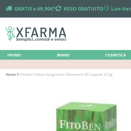
truck
GRATIS a 69,90€*
returns
RESO GRATUITO
online-support
Lun-Ven
PROMO
BRAND
COSMETICA
Home
Fitoben Coliben Integratore Alimentare 50 Capsule 25,5g