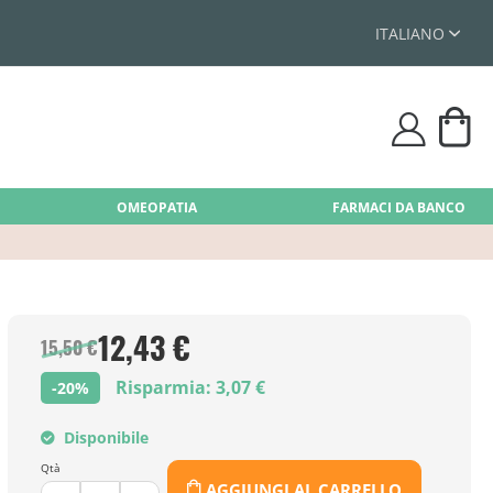
ITALIANO
Car
user
OMEOPATIA
FARMACI DA BANCO
12,43 €
15,50 €
Risparmia: 3,07 €
-20%
Disponibile
Qtà
AGGIUNGI AL CARRELLO