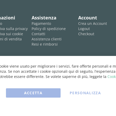
mazioni
Assistenza
Account
mo
Pagamento
Crea un Account
iva sulla privacy
Policy di spedizione
Logout
iva sui cookie
Contatti
Checkout
ni di vendita
Assistenza clienti
Resi e rimborsi
cookie viene usato per migliorare i servizi, fare offerte personali e m
nza. Se non accettate i cookie opzionali qui di seguito, l'esperienza
trebbe essere differente. Se volete saperne di più, leggete la
Cook
ACCETTA
PERSONALIZZA