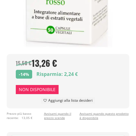
13,26 €
15,50 €
Risparmia: 2,24 €
-14%
NON DISPONIBILE
Aggiungi alla lista desideri
Prezzo più basso
Avvisami quando il
Avvisami quando questo prodotto
recente:
13,05 €
prezzo scende
è disponibile