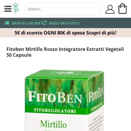
Ca
user
truck
GRATIS a 69,90€*
returns
RESO GRATUITO
5€ di sconto OGNI 80€ di spesa
Scopri di più!
Fitoben Mirtillo Rosso Integratore Estratti Vegetali
50 Capsule