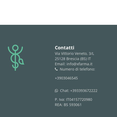
logo
Contatti
Via Vittorio Veneto, 3/L
25128 Brescia (BS) IT
Email: info@xfarma.it
Numero di telefono:
phone
+3903046545
Chat:
+393393672222
whatsapp
P. Iva: IT04157720980
REA: BS 593061