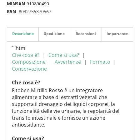
MINSAN
910890490
EAN
8032755370567
Descrizione
Spedizione
Recensioni
Importante
```html
Che cosa è?
Come si usa?
Composizione
Avvertenze
Formato
Conservazione
Che cosa è?
Fitoben Mirtillo Rosso è un integratore
alimentare a base di estratti vegetali che
supporta il drenaggio dei liquidi corporei, la
funzionalità delle vie urinarie, la regolarità del
transito intestinale e fornisce un'azione
antiossidante.
Come si usa?