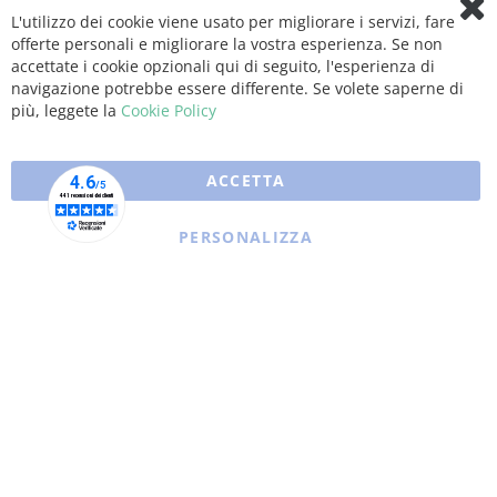
L'utilizzo dei cookie viene usato per migliorare i servizi, fare
Clo
offerte personali e migliorare la vostra esperienza. Se non
Coo
Bar
accettate i cookie opzionali qui di seguito, l'esperienza di
navigazione potrebbe essere differente. Se volete saperne di
più, leggete la
Cookie Policy
ACCETTA
PERSONALIZZA
Copyright © 2025 XFARMA. All rights reserved.