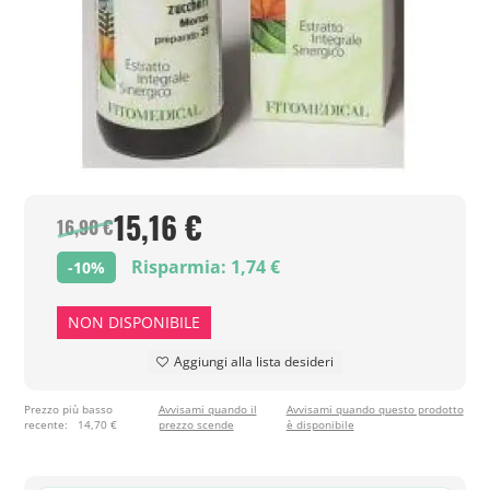
15,16 €
16,90 €
Risparmia: 1,74 €
-10%
NON DISPONIBILE
Aggiungi alla lista desideri
Prezzo più basso
Avvisami quando il
Avvisami quando questo prodotto
recente:
14,70 €
prezzo scende
è disponibile