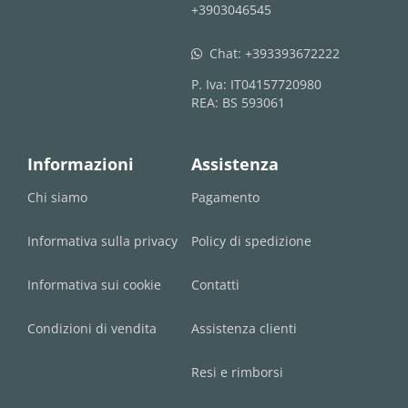
+3903046545
Chat:
+393393672222
whatsapp
P. Iva: IT04157720980
REA: BS 593061
Informazioni
Assistenza
Chi siamo
Pagamento
Informativa sulla privacy
Policy di spedizione
Informativa sui cookie
Contatti
Condizioni di vendita
Assistenza clienti
Resi e rimborsi