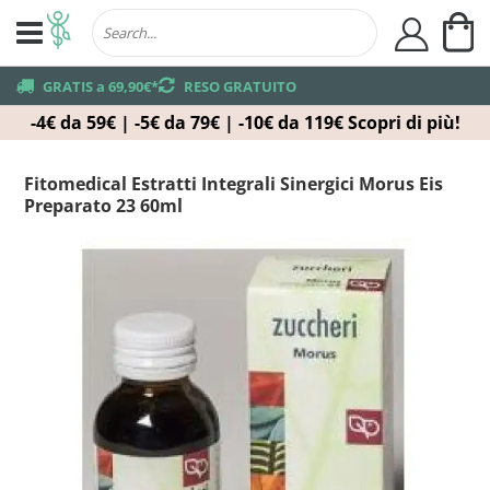
Ca
user
truck
GRATIS a 69,90€*
returns
RESO GRATUITO
-4€ da 59€ | -5€ da 79€ | -10€ da 119€
Scopri di più!
Fitomedical Estratti Integrali Sinergici Morus Eis
Preparato 23 60ml