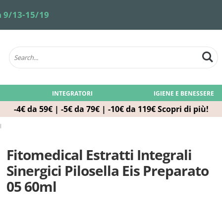
 9/13-15/19
INTEGRATORI
IGIENE E BENESSERE
-4€ da 59€ | -5€ da 79€ | -10€ da 119€
Scopri di più!
l
Fitomedical Estratti Integrali
Sinergici Pilosella Eis Preparato
05 60ml