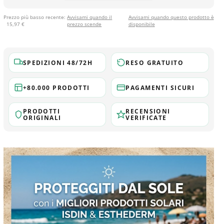
Prezzo più basso recente:
Avvisami quando il
Avvisami quando questo prodotto è
15,97 €
prezzo scende
disponibile
SPEDIZIONI 48/72H
RESO GRATUITO
+80.000 PRODOTTI
PAGAMENTI SICURI
PRODOTTI
RECENSIONI
ORIGINALI
VERIFICATE