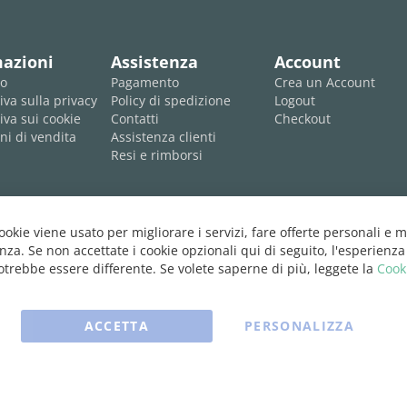
mazioni
Assistenza
Account
mo
Pagamento
Crea un Account
iva sulla privacy
Policy di spedizione
Logout
iva sui cookie
Contatti
Checkout
ni di vendita
Assistenza clienti
Resi e rimborsi
cookie viene usato per migliorare i servizi, fare offerte personali e m
nza. Se non accettate i cookie opzionali qui di seguito, l'esperienza
trebbe essere differente. Se volete saperne di più, leggete la
Cook
ACCETTA
PERSONALIZZA