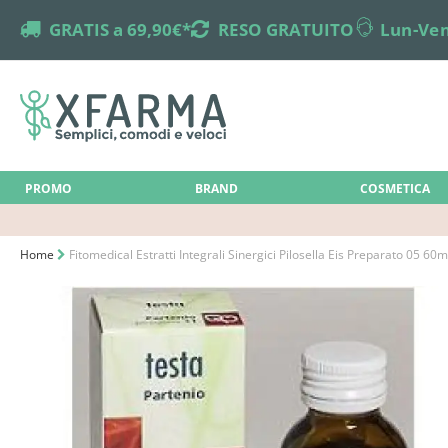
truck
GRATIS a 69,90€*
returns
RESO GRATUITO
online-support
Lun-Ven
PROMO
BRAND
COSMETICA
Home
Fitomedical Estratti Integrali Sinergici Pilosella Eis Preparato 05 60m