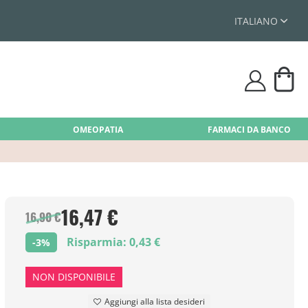
ITALIANO
Car
user
OMEOPATIA
FARMACI DA BANCO
16,47 €
16,90 €
Risparmia: 0,43 €
-3%
NON DISPONIBILE
Aggiungi alla lista desideri