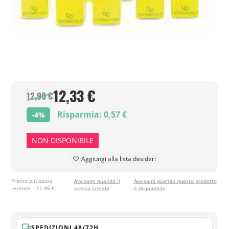
12,33 €
12,90 €
Risparmia: 0,57 €
-4%
NON DISPONIBILE
Aggiungi alla lista desideri
Prezzo più basso
Avvisami quando il
Avvisami quando questo prodotto
recente:
11,95 €
prezzo scende
è disponibile
SPEDIZIONI 48/72H