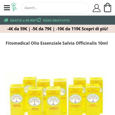
Ca
user
truck
GRATIS a 69,90€*
returns
RESO GRATUITO
-4€ da 59€ | -5€ da 79€ | -10€ da 119€
Scopri di più!
Fitomedical Olio Essenziale Salvia Officinalis 10ml