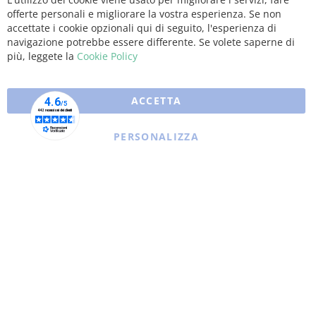
Clo
offerte personali e migliorare la vostra esperienza. Se non
Coo
Bar
accettate i cookie opzionali qui di seguito, l'esperienza di
navigazione potrebbe essere differente. Se volete saperne di
più, leggete la
Cookie Policy
ACCETTA
PERSONALIZZA
Copyright © 2025 XFARMA. All rights reserved.