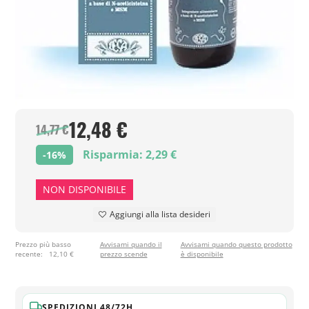
12,48 €
14,77 €
Risparmia: 2,29 €
-16%
NON DISPONIBILE
Aggiungi alla lista desideri
Prezzo più basso
Avvisami quando il
Avvisami quando questo prodotto
recente:
12,10 €
prezzo scende
è disponibile
SPEDIZIONI 48/72H