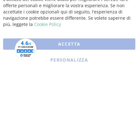
Clo
offerte personali e migliorare la vostra esperienza. Se non
Coo
Bar
accettate i cookie opzionali qui di seguito, l'esperienza di
navigazione potrebbe essere differente. Se volete saperne di
più, leggete la
Cookie Policy
ACCETTA
PERSONALIZZA
Copyright © 2025 XFARMA. All rights reserved.