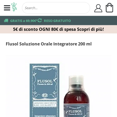
Ca
user
truck
GRATIS a 69,90€*
returns
RESO GRATUITO
5€ di sconto OGNI 80€ di spesa
Scopri di più!
Flusol Soluzione Orale Integratore 200 ml