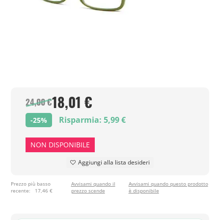
18,01 €
24,00 €
Risparmia: 5,99 €
-25%
NON DISPONIBILE
Aggiungi alla lista desideri
Prezzo più basso
Avvisami quando il
Avvisami quando questo prodotto
recente:
17,46 €
prezzo scende
è disponibile