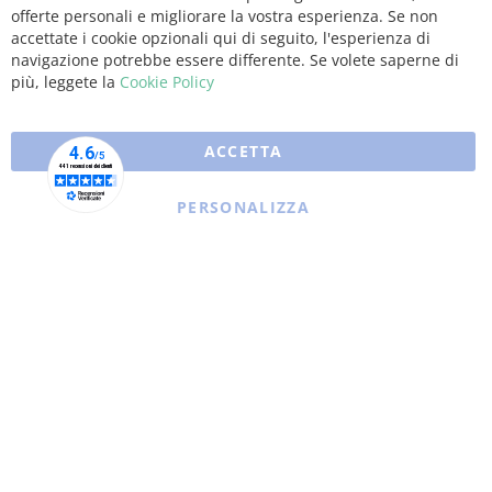
Clo
offerte personali e migliorare la vostra esperienza. Se non
Coo
Bar
accettate i cookie opzionali qui di seguito, l'esperienza di
navigazione potrebbe essere differente. Se volete saperne di
più, leggete la
Cookie Policy
ACCETTA
PERSONALIZZA
Copyright © 2025 XFARMA. All rights reserved.