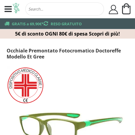
Ca
user
truck
GRATIS a 69,90€*
returns
RESO GRATUITO
5€ di sconto OGNI 80€ di spesa
Scopri di più!
Occhiale Premontato Fotocromatico Doctoreffe
Modello Et Gree