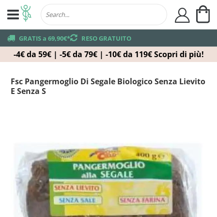
Ca
user
truck
GRATIS a 69,90€*
returns
RESO GRATUITO
-4€ da 59€ | -5€ da 79€ | -10€ da 119€
Scopri di più!
Fsc Pangermoglio Di Segale Biologico Senza Lievito
E Senza S