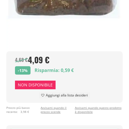
4,09 €
4,68 €
Risparmia: 0,59 €
-13%
NON DISPONIBILE
Aggiungi alla lista desideri
Prezzo più basso
Avvisami quando il
Avvisami quando questo prodotto
recente:
3,98 €
prezzo scende
è disponibile