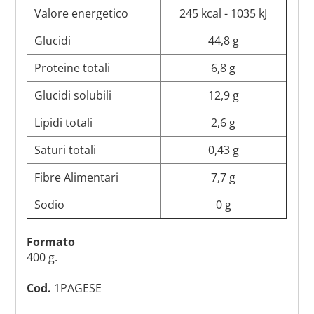
Valore energetico
245 kcal - 1035 kJ
Glucidi
44,8 g
Proteine totali
6,8 g
Glucidi solubili
12,9 g
Lipidi totali
2,6 g
Saturi totali
0,43 g
Fibre Alimentari
7,7 g
Sodio
0 g
Formato
400 g.
Cod.
1PAGESE