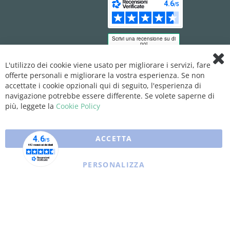
L'utilizzo dei cookie viene usato per migliorare i servizi, fare
Clo
offerte personali e migliorare la vostra esperienza. Se non
Coo
Bar
accettate i cookie opzionali qui di seguito, l'esperienza di
navigazione potrebbe essere differente. Se volete saperne di
più, leggete la
Cookie Policy
ACCETTA
PERSONALIZZA
Copyright © 2025 XFARMA. All rights reserved.