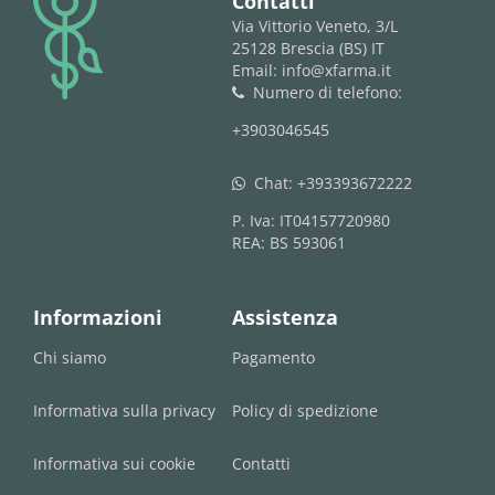
logo
Contatti
Via Vittorio Veneto, 3/L
25128 Brescia (BS) IT
Email: info@xfarma.it
Numero di telefono:
phone
+3903046545
Chat:
+393393672222
whatsapp
P. Iva: IT04157720980
REA: BS 593061
Informazioni
Assistenza
Chi siamo
Pagamento
Informativa sulla privacy
Policy di spedizione
Informativa sui cookie
Contatti