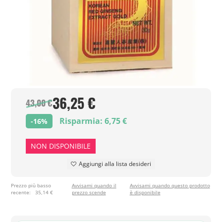
36,25 €
43,00 €
Risparmia: 6,75 €
-16%
NON DISPONIBILE
Aggiungi alla lista desideri
Prezzo più basso
Avvisami quando il
Avvisami quando questo prodotto
recente:
35,14 €
prezzo scende
è disponibile