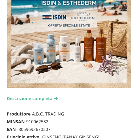
Descrizione completa
arrow-right2
Produttore
A.B.C. TRADING
MINSAN
910062532
EAN
8059692670307
Principio attivo
GINSENG (PANAX GINSENG)