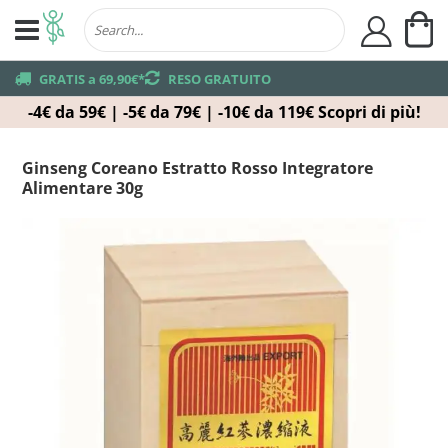
Ca
user
truck
GRATIS a 69,90€*
returns
RESO GRATUITO
-4€ da 59€ | -5€ da 79€ | -10€ da 119€
Scopri di più!
Ginseng Coreano Estratto Rosso Integratore
Alimentare 30g