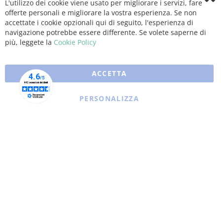
L'utilizzo dei cookie viene usato per migliorare i servizi, fare
Clo
offerte personali e migliorare la vostra esperienza. Se non
Coo
Bar
accettate i cookie opzionali qui di seguito, l'esperienza di
navigazione potrebbe essere differente. Se volete saperne di
più, leggete la
Cookie Policy
ACCETTA
PERSONALIZZA
Copyright © 2025 XFARMA. All rights reserved.