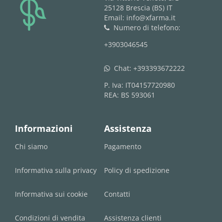
logo
25128 Brescia (BS) IT
Email: info@xfarma.it
Numero di telefono:
phone
+3903046545
Chat:
+393393672222
whatsapp
P. Iva: IT04157720980
REA: BS 593061
Informazioni
Assistenza
Chi siamo
Pagamento
Informativa sulla privacy
Policy di spedizione
Informativa sui cookie
Contatti
Condizioni di vendita
Assistenza clienti