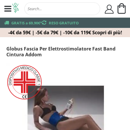
Ca
user
truck
GRATIS a 69,90€*
returns
RESO GRATUITO
-4€ da 59€ | -5€ da 79€ | -10€ da 119€
Scopri di più!
Globus Fascia Per Elettrostimolatore Fast Band
Cintura Addom