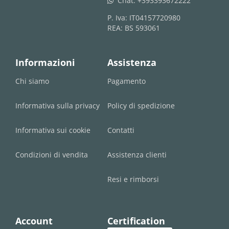
Chat:
+393393672222
whatsapp
P. Iva: IT04157720980
REA: BS 593061
Informazioni
Assistenza
Chi siamo
Pagamento
Informativa sulla privacy
Policy di spedizione
Informativa sui cookie
Contatti
Condizioni di vendita
Assistenza clienti
Resi e rimborsi
Account
Certification