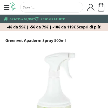
Ca
user
truck
GRATIS a 69,90€*
returns
RESO GRATUITO
-4€ da 59€ | -5€ da 79€ | -10€ da 119€
Scopri di più!
Greenvet Apaderm Spray 500ml