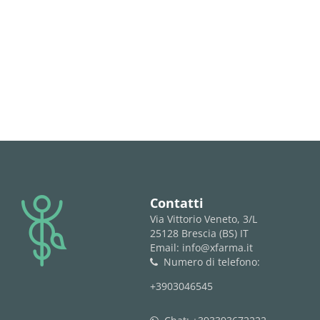
logo
Contatti
Via Vittorio Veneto, 3/L
25128 Brescia (BS) IT
Email: info@xfarma.it
Numero di telefono:
phone
+3903046545