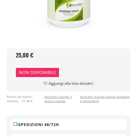
25,00 €
NON DISPONIBILE
Aggiungi alla lista desideri
Prezzo più basso
Avvisami quando il
Avvisami quando questo prodotto
recente:
27,48 €
prezzo scende
è disponibile
SPEDIZIONI 48/72H