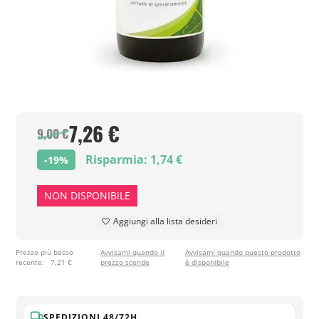
7,26 €
9,00 €
Risparmia: 1,74 €
-19%
NON DISPONIBILE
Aggiungi alla lista desideri
Prezzo più basso
Avvisami quando il
Avvisami quando questo prodotto
recente:
7,21 €
prezzo scende
è disponibile
SPEDIZIONI 48/72H