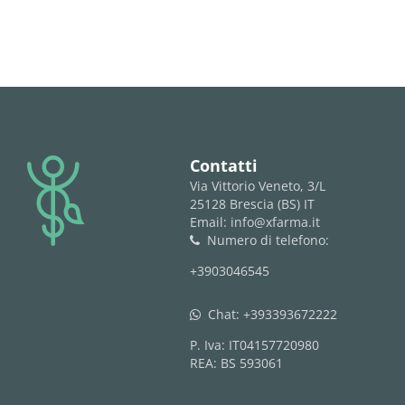
logo
Contatti
Via Vittorio Veneto, 3/L
25128 Brescia (BS) IT
Email: info@xfarma.it
Numero di telefono:
phone
+3903046545
Chat:
+393393672222
whatsapp
P. Iva: IT04157720980
REA: BS 593061