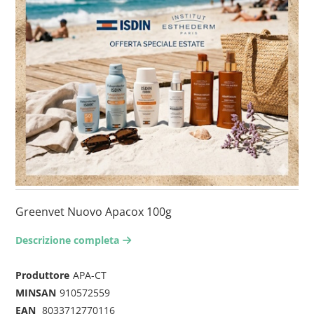
Greenvet Nuovo Apacox 100g
Descrizione completa
arrow-right2
Produttore
APA-CT
MINSAN
910572559
EAN
8033712770116