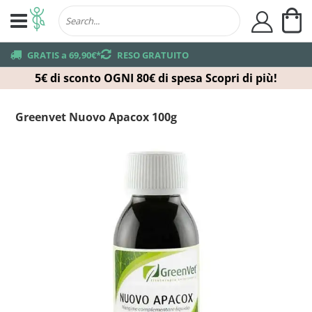
Ca
user
truck
GRATIS a 69,90€*
returns
RESO GRATUITO
5€ di sconto OGNI 80€ di spesa
Scopri di più!
Greenvet Nuovo Apacox 100g