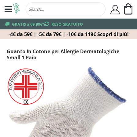
Ca
user
truck
GRATIS a 69,90€*
returns
RESO GRATUITO
-4€ da 59€ | -5€ da 79€ | -10€ da 119€
Scopri di più!
Guanto In Cotone per Allergie Dermatologiche
Small 1 Paio