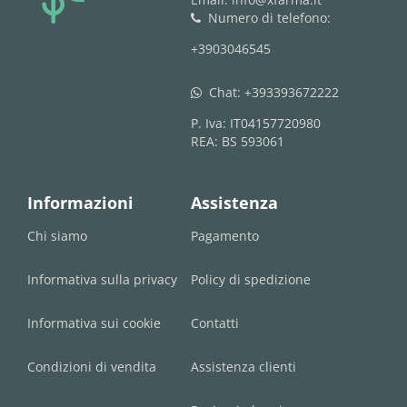
Numero di telefono:
phone
+3903046545
Chat:
+393393672222
whatsapp
P. Iva: IT04157720980
REA: BS 593061
Informazioni
Assistenza
Chi siamo
Pagamento
Informativa sulla privacy
Policy di spedizione
Informativa sui cookie
Contatti
Condizioni di vendita
Assistenza clienti