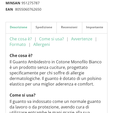
MINSAN
951275787
EAN
8055060762650
Descrizione
Spedizione
Recensioni
Importante
Che cosa è?
Come si usa?
Avvertenze
Formato
Allergeni
Che cosa è?
Il Guanto Ambidestro in Cotone Monofilo Bianco
è un prodotto senza cuciture, progettato
specificamente per chi soffre di allergie
dermatologiche. Il guanto è dotato di un polsino
elastico per una miglior aderenza e comfort.
Come si usa?
Il guanto va indossato come un normale guanto
da lavoro o da protezione, avendo cura di
utilizzare entrambe le mani grazie alla sua