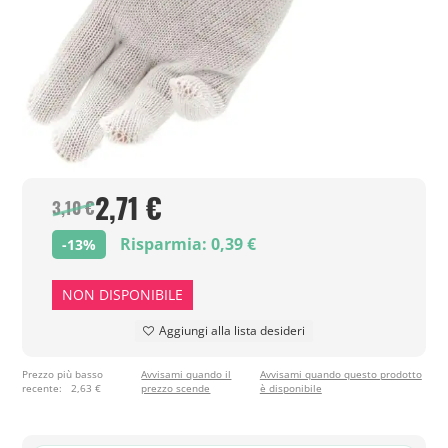
2,71 €
3,10 €
Risparmia: 0,39 €
-13%
NON DISPONIBILE
Aggiungi alla lista desideri
Prezzo più basso
Avvisami quando il
Avvisami quando questo prodotto
recente:
2,63 €
prezzo scende
è disponibile