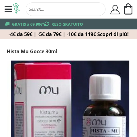
Ca
user
truck
GRATIS a 69,90€*
returns
RESO GRATUITO
-4€ da 59€ | -5€ da 79€ | -10€ da 119€
Scopri di più!
Hista Mu Gocce 30ml