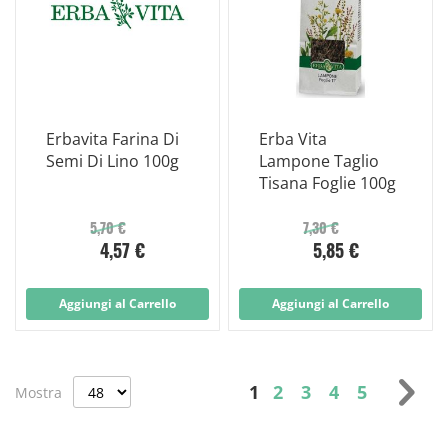
Erbavita Farina Di
Erba Vita
Semi Di Lino 100g
Lampone Taglio
Tisana Foglie 100g
5,70 €
7,30 €
4,57 €
5,85 €
Aggiungi al Carrello
Aggiungi al Carrello
Pagina
Attualmente stai legg
Pagina
Pagina
Pagina
Pagina
Pag
Suc
1
2
3
4
5
Mostra