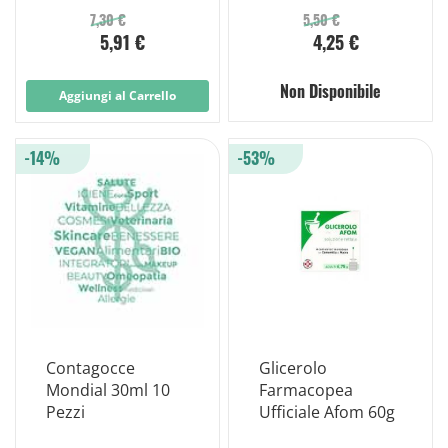
7,30 €
5,50 €
5,91 €
4,25 €
Non Disponibile
Aggiungi al Carrello
-14%
-53%
Contagocce
Glicerolo
Mondial 30ml 10
Farmacopea
Pezzi
Ufficiale Afom 60g