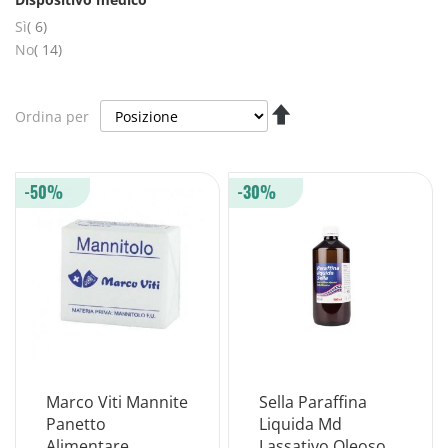
elementi
Sì
6
elementi
No
14
Imposta
Ordina per
la
direzione
decrescente
-50%
-30%
Marco Viti Mannite
Sella Paraffina
Panetto
Liquida Md
Alimentare
Lassativo Oleoso