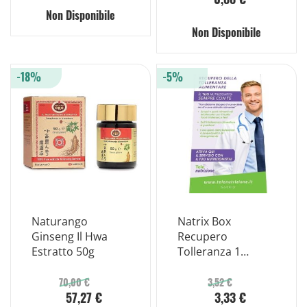
Non Disponibile
Non Disponibile
-18%
-5%
Naturango
Natrix Box
Ginseng Il Hwa
Recupero
Estratto 50g
Tolleranza 1
Cofanetto
70,00 €
3,52 €
57,27 €
3,33 €