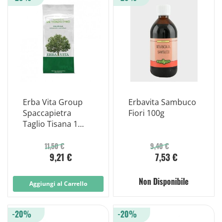
Erba Vita Group
Erbavita Sambuco
Spaccapietra
Fiori 100g
Taglio Tisana 1
Qualita' 100g
11,50 €
9,40 €
9,21 €
7,53 €
Non Disponibile
Aggiungi al Carrello
-20%
-20%