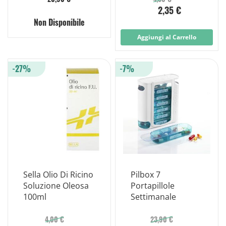
2,35 €
Non Disponibile
Aggiungi al Carrello
-27%
-7%
Sella Olio Di Ricino
Pilbox 7
Soluzione Oleosa
Portapillole
100ml
Settimanale
4,00 €
23,90 €