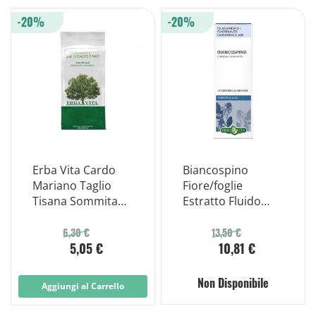
-20%
-20%
Erba Vita Cardo
Biancospino
Mariano Taglio
Fiore/foglie
Tisana Sommita
Estratto Fluido
100g
50ml
6,30 €
13,50 €
5,05 €
10,81 €
Non Disponibile
Aggiungi al Carrello