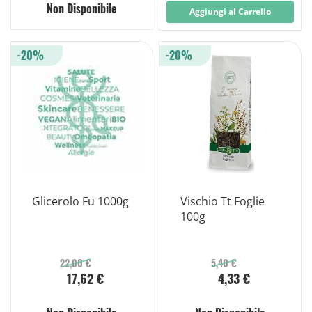
Non Disponibile
Aggiungi al Carrello
-20%
-20%
Glicerolo Fu 1000g
Vischio Tt Foglie
100g
22,00 €
5,40 €
17,62 €
4,33 €