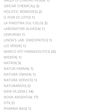
GALEX DI LORENO FEGGI
1
elementi
GRICAR CHEMICAL
2
elementi
HOLISTIC REMEDIES
2
elemento
IL FIOR DI LOTO
1
elementi
LA FINESTRA SUL CIELO
3
elemento
LABORATORI ALIVEDA
1
elemento
LEMURI@
1
elemento
LINDA'S LAB. OMEOPATICI
1
elemento
LIO VERDE
1
elementi
MARCO VITI FARMACEUTICI
22
elemento
MIDEFA
1
elementi
NATRIX
3
elemento
NATUR-FARMA
1
elemento
NATURA OMNIA
1
elemento
NATURA SERVICE
1
elementi
NATURANDO
2
elementi
NEW FA.DEM.
14
elementi
NOVA ARGENTIA
17
elementi
OTI
2
elemento
PHARMA BAG
1