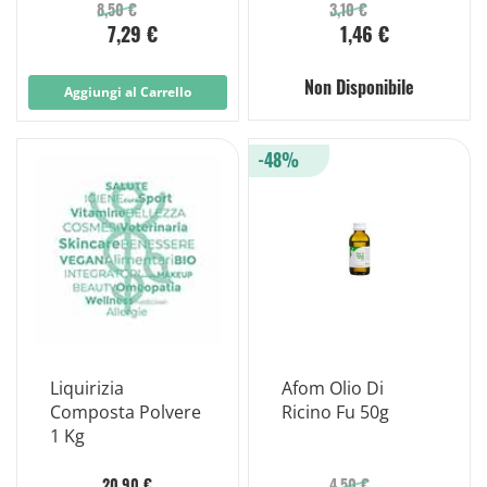
8,50 €
3,10 €
7,29 €
1,46 €
Non Disponibile
Aggiungi al Carrello
-48%
Liquirizia
Afom Olio Di
Composta Polvere
Ricino Fu 50g
1 Kg
20,90 €
4,50 €