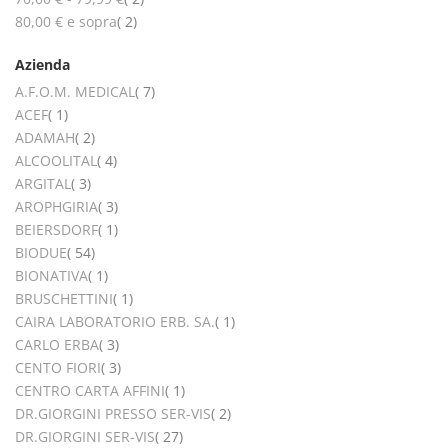
elementi
80,00 €
e sopra
2
Azienda
elementi
A.F.O.M. MEDICAL
7
elemento
ACEF
1
elementi
ADAMAH
2
elementi
ALCOOLITAL
4
elementi
ARGITAL
3
elementi
AROPHGIRIA
3
elemento
BEIERSDORF
1
elementi
BIODUE
54
elemento
BIONATIVA
1
elemento
BRUSCHETTINI
1
elemento
CAIRA LABORATORIO ERB. SA.
1
elementi
CARLO ERBA
3
elementi
CENTO FIORI
3
elemento
CENTRO CARTA AFFINI
1
elementi
DR.GIORGINI PRESSO SER-VIS
2
elementi
DR.GIORGINI SER-VIS
27