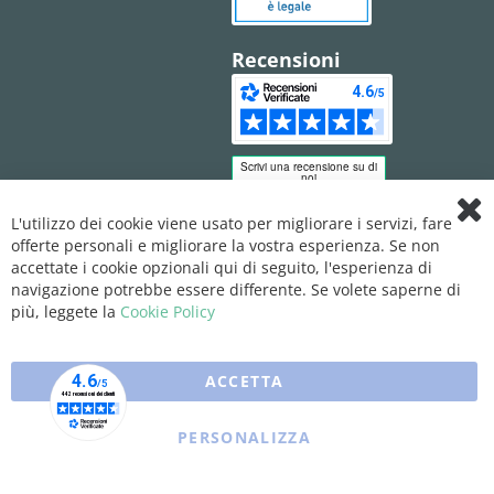
Recensioni
L'utilizzo dei cookie viene usato per migliorare i servizi, fare
Clo
offerte personali e migliorare la vostra esperienza. Se non
Coo
Bar
accettate i cookie opzionali qui di seguito, l'esperienza di
navigazione potrebbe essere differente. Se volete saperne di
più, leggete la
Cookie Policy
ACCETTA
PERSONALIZZA
Copyright © 2025 XFARMA. All rights reserved.