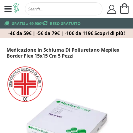
Ca
user
truck
GRATIS a 69,90€*
returns
RESO GRATUITO
-4€ da 59€ | -5€ da 79€ | -10€ da 119€
Scopri di più!
Medicazione In Schiuma Di Poliuretano Mepilex
Border Flex 15x15 Cm 5 Pezzi