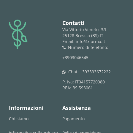
logo
Contatti
Via Vittorio Veneto, 3/L
25128 Brescia (BS) IT
Email: info@xfarma.it
Numero di telefono:
phone
+3903046545
Chat:
+393393672222
whatsapp
P. Iva: IT04157720980
REA: BS 593061
Informazioni
Assistenza
Chi siamo
Pagamento
Informativa sulla privacy
Policy di spedizione