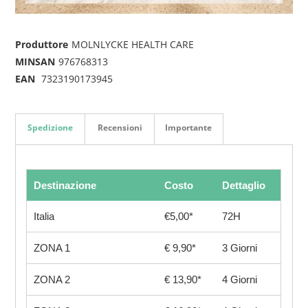
Produttore
MOLNLYCKE HEALTH CARE
MINSAN
976768313
EAN
7323190173945
Spedizione
Recensioni
Importante
Destinazione
Costo
Dettaglio
Italia
€5,00*
72H
ZONA 1
€ 9,90*
3 Giorni
ZONA 2
€ 13,90*
4 Giorni