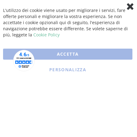
L'utilizzo dei cookie viene usato per migliorare i servizi, fare
Clo
offerte personali e migliorare la vostra esperienza. Se non
Coo
Bar
accettate i cookie opzionali qui di seguito, l'esperienza di
navigazione potrebbe essere differente. Se volete saperne di
più, leggete la
Cookie Policy
ACCETTA
PERSONALIZZA
Copyright © 2025 XFARMA. All rights reserved.