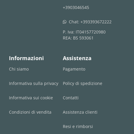
+3903046545
Chat:
+393393672222
whatsapp
P. Iva: IT04157720980
REA: BS 593061
Informazioni
Assistenza
Chi siamo
Pagamento
Informativa sulla privacy
Policy di spedizione
Informativa sui cookie
Contatti
Condizioni di vendita
Assistenza clienti
Resi e rimborsi