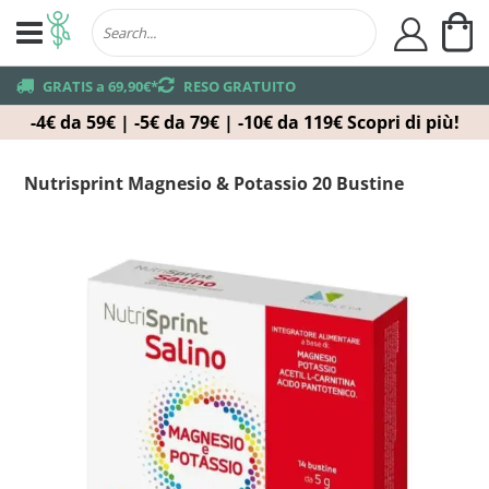
Ca
user
truck
GRATIS a 69,90€*
returns
RESO GRATUITO
-4€ da 59€ | -5€ da 79€ | -10€ da 119€
Scopri di più!
Nutrisprint Magnesio & Potassio 20 Bustine