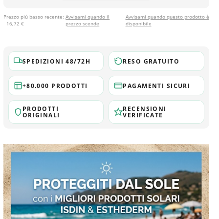
Prezzo più basso recente:
Avvisami quando il
Avvisami quando questo prodotto è
16,72 €
prezzo scende
disponibile
SPEDIZIONI 48/72H
RESO GRATUITO
+80.000 PRODOTTI
PAGAMENTI SICURI
PRODOTTI
RECENSIONI
ORIGINALI
VERIFICATE