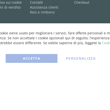
iva sui cookie
Contatti
Checkout
ni di vendita
Assistenza clienti
Resi e rimborsi
cookie viene usato per migliorare i servizi, fare offerte personali e m
nza. Se non accettate i cookie opzionali qui di seguito, l'esperienza
trebbe essere differente. Se volete saperne di più, leggete la
Cook
ACCETTA
PERSONALIZZA