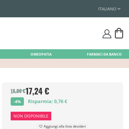
ITALIANO
Car
user
OMEOPATIA
FARMACI DA BANCO
17,24 €
18,00 €
Risparmia: 0,76 €
-4%
NON DISPONIBILE
Aggiungi alla lista desideri