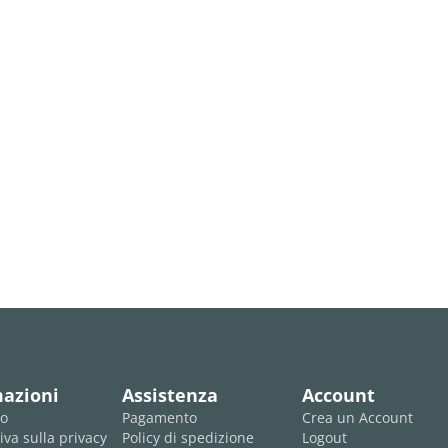
mazioni
Assistenza
Account
mo
Pagamento
Crea un Account
iva sulla privacy
Policy di spedizione
Logout