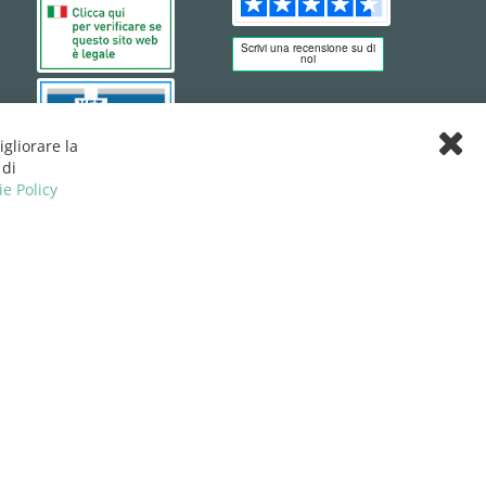
igliorare la
Clos
 di
Cook
ie Policy
Bar