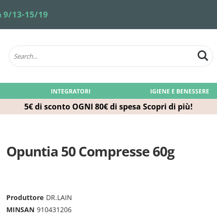
 9/13-15/19
INTEGRATORI
IGIENE E BENESSERE
5€ di sconto OGNI 80€ di spesa
Scopri di più!
Opuntia 50 Compresse 60g
Produttore
DR.LAIN
MINSAN
910431206