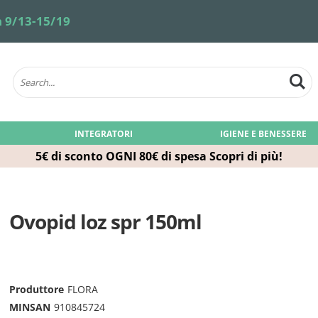
 9/13-15/19
INTEGRATORI
IGIENE E BENESSERE
5€ di sconto OGNI 80€ di spesa
Scopri di più!
Ovopid loz spr 150ml
Produttore
FLORA
MINSAN
910845724