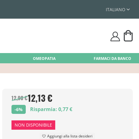
ITALIANO
Car
user
OMEOPATIA
FARMACI DA BANCO
12,13 €
12,90 €
Risparmia: 0,77 €
-6%
NON DISPONIBILE
Aggiungi alla lista desideri