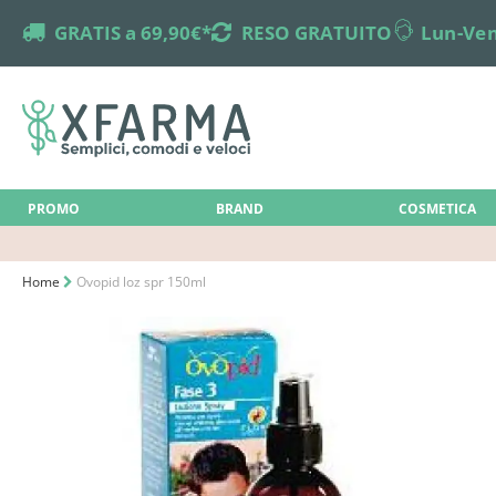
truck
GRATIS a 69,90€*
returns
RESO GRATUITO
online-support
Lun-Ven
PROMO
BRAND
COSMETICA
Home
Ovopid loz spr 150ml