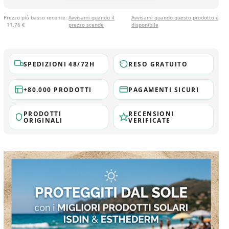
Prezzo più basso recente:
Avvisami quando il
Avvisami quando questo prodotto è
11,76 €
prezzo scende
disponibile
SPEDIZIONI 48/72H
RESO GRATUITO
+80.000 PRODOTTI
PAGAMENTI SICURI
PRODOTTI
RECENSIONI
ORIGINALI
VERIFICATE