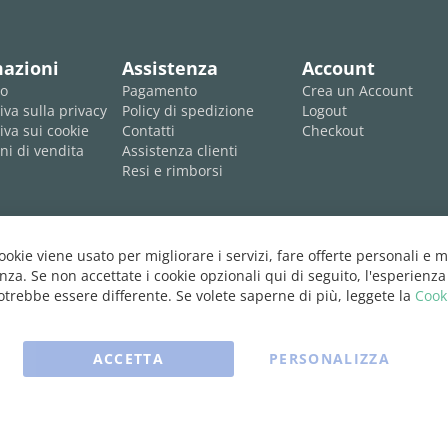
mazioni
Assistenza
Account
mo
Pagamento
Crea un Account
iva sulla privacy
Policy di spedizione
Logout
iva sui cookie
Contatti
Checkout
ni di vendita
Assistenza clienti
Resi e rimborsi
cookie viene usato per migliorare i servizi, fare offerte personali e m
nza. Se non accettate i cookie opzionali qui di seguito, l'esperienza
trebbe essere differente. Se volete saperne di più, leggete la
Cook
ACCETTA
PERSONALIZZA