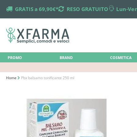
truck
GRATIS a 69,90€*
returns
RESO GRATUITO
online-support
Lun-Ven
PROMO
BRAND
COSMETICA
Home
Pbx balsamo tonificante 250 ml