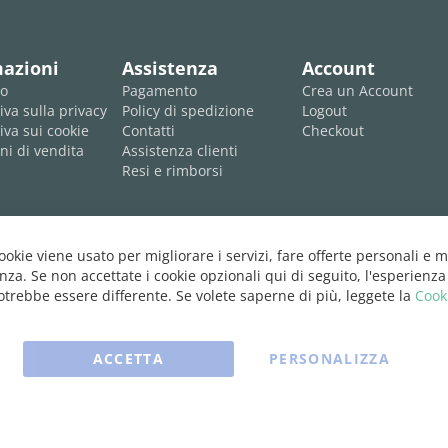
mazioni
Assistenza
Account
mo
Pagamento
Crea un Account
iva sulla privacy
Policy di spedizione
Logout
iva sui cookie
Contatti
Checkout
ni di vendita
Assistenza clienti
Resi e rimborsi
cookie viene usato per migliorare i servizi, fare offerte personali e m
nza. Se non accettate i cookie opzionali qui di seguito, l'esperienza
trebbe essere differente. Se volete saperne di più, leggete la
Cook
ACCETTA
PERSONALIZZA