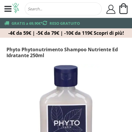
Ca
user
truck
GRATIS a 69,90€*
returns
RESO GRATUITO
-4€ da 59€ | -5€ da 79€ | -10€ da 119€
Scopri di più!
Phyto Phytonutrimento Shampoo Nutriente Ed
Idratante 250ml