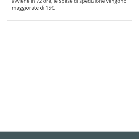
avviene in 72 ore, le spese di spedizione vengono
maggiorate di 15€.