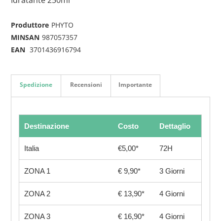
Produttore
PHYTO
MINSAN
987057357
EAN
3701436916794
Spedizione
Recensioni
Importante
Destinazione
Costo
Dettaglio
Italia
€5,00*
72H
ZONA 1
€ 9,90*
3 Giorni
ZONA 2
€ 13,90*
4 Giorni
ZONA 3
€ 16,90*
4 Giorni