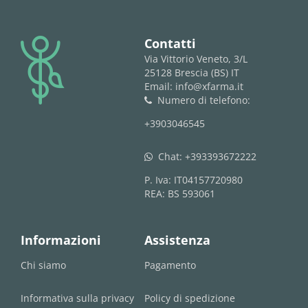
logo
Contatti
Via Vittorio Veneto, 3/L
25128 Brescia (BS) IT
Email: info@xfarma.it
Numero di telefono:
phone
+3903046545
Chat:
+393393672222
whatsapp
P. Iva: IT04157720980
REA: BS 593061
Informazioni
Assistenza
Chi siamo
Pagamento
Informativa sulla privacy
Policy di spedizione