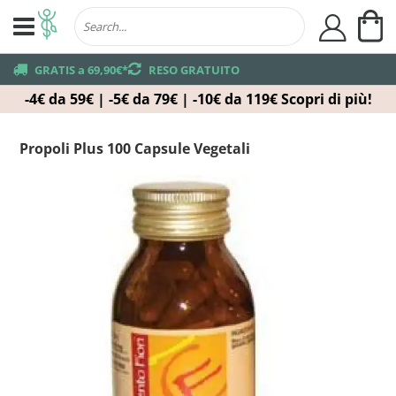
Ca
user
truck
GRATIS a 69,90€*
returns
RESO GRATUITO
-4€ da 59€ | -5€ da 79€ | -10€ da 119€
Scopri di più!
Propoli Plus 100 Capsule Vegetali