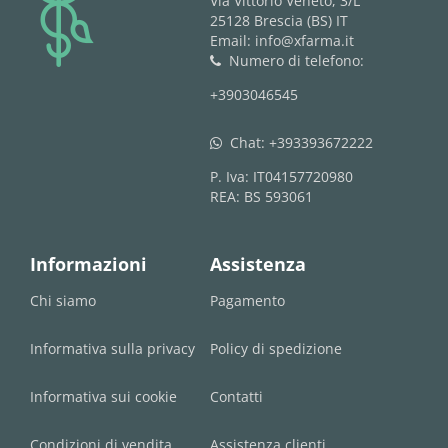
logo
Via Vittorio Veneto, 3/L
25128 Brescia (BS) IT
Email: info@xfarma.it
Numero di telefono:
phone
+3903046545
Chat:
+393393672222
whatsapp
P. Iva: IT04157720980
REA: BS 593061
Informazioni
Assistenza
Chi siamo
Pagamento
Informativa sulla privacy
Policy di spedizione
Informativa sui cookie
Contatti
Condizioni di vendita
Assistenza clienti