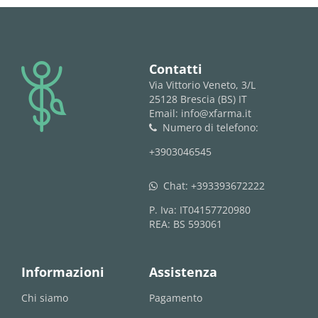
logo
Contatti
Via Vittorio Veneto, 3/L
25128 Brescia (BS) IT
Email: info@xfarma.it
Numero di telefono:
phone
+3903046545
Chat:
+393393672222
whatsapp
P. Iva: IT04157720980
REA: BS 593061
Informazioni
Assistenza
Chi siamo
Pagamento