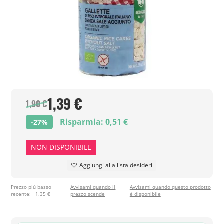
1,39 €
1,90 €
Risparmia: 0,51 €
-27%
NON DISPONIBILE
Aggiungi alla lista desideri
Prezzo più basso
Avvisami quando il
Avvisami quando questo prodotto
recente:
1,35 €
prezzo scende
è disponibile