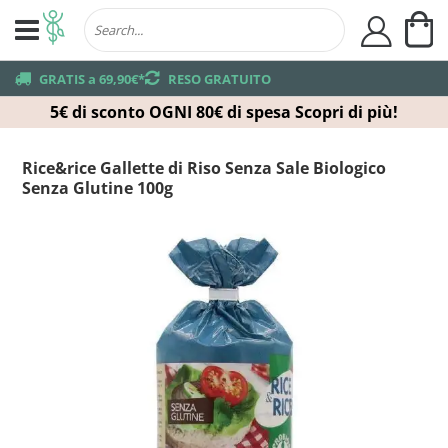
Ca
user
truck
GRATIS a 69,90€*
returns
RESO GRATUITO
5€ di sconto OGNI 80€ di spesa
Scopri di più!
Rice&rice Gallette di Riso Senza Sale Biologico
Senza Glutine 100g