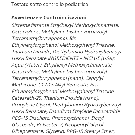
Testato sotto controllo pediatrico.
Avvertenze e Controindicazioni
Sistema filtrante Ethylhexyl Methoxycinnamate,
Octocrylene, Methylene bis-benzotriazolyl
Tetramethylbutylphenol, Bis-
Ethylhexyloxyphenol Methoxyphenyl Triazine,
Titanium Dioxide, Diethylamino Hydroxybenzoyl
Hexyl Benzoate INGREDIENTS – INCI UE (USA):
Aqua (Water), Ethylhexyl Methoxycinnamate,
Octocrylene, Methylene bis-benzotriazolyl
Tetramethylbutylphenol (nano), Caprylyl
Methicone, C12-15 Alkyl Benzoate, Bis-
Ethylhexyloxyphenol Methoxyphenyl Triazine,
Ceteareth-25, Titanium Dioxide (nano),
Propylene Glycol, Diethylamino Hydroxybenzoyl
Hexyl Benzoate, Disodium Ethylene Dicocamide
PEG-15 Disulfate, Phenoxyethanol, Decyl
Glucoside, Polyester-7, Neopentyl Glycol
Diheptanoate, Glycerin, PPG-15 Stearyl Ether,