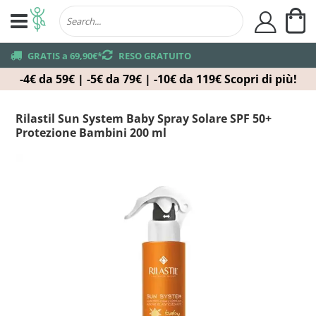
Ca
user
truck
GRATIS a 69,90€*
returns
RESO GRATUITO
-4€ da 59€ | -5€ da 79€ | -10€ da 119€
Scopri di più!
Rilastil Sun System Baby Spray Solare SPF 50+
Protezione Bambini 200 ml