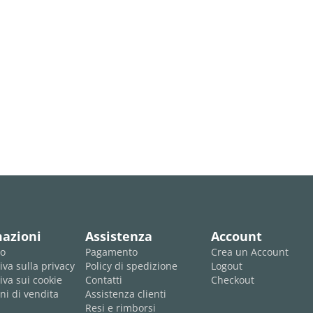
mazioni
Assistenza
Account
mo
Pagamento
Crea un Account
iva sulla privacy
Policy di spedizione
Logout
iva sui cookie
Contatti
Checkout
ni di vendita
Assistenza clienti
Resi e rimborsi