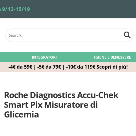
 9/13-15/19
INTEGRATORI
IGIENE E BENESSERE
-4€ da 59€ | -5€ da 79€ | -10€ da 119€
Scopri di più!
Roche Diagnostics Accu-Chek
Smart Pix Misuratore di
Glicemia