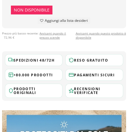
NON DISPONIBILE
Aggiungi alla lista desideri
Prezzo più basso recente:
Avvisami quando il
Avvisami quando questo prodotto è
72,96 €
prezzo scende
disponibile
SPEDIZIONI 48/72H
RESO GRATUITO
+80.000 PRODOTTI
PAGAMENTI SICURI
PRODOTTI
RECENSIONI
ORIGINALI
VERIFICATE