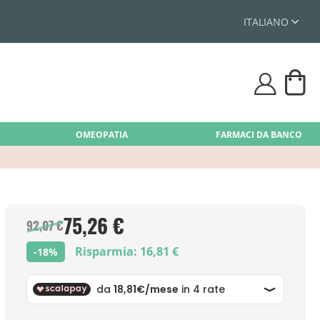
ITALIANO
Car
user
OMEOPATIA
FARMACI DA BANCO
75,26 €
92,07 €
Risparmia: 16,81 €
-18%