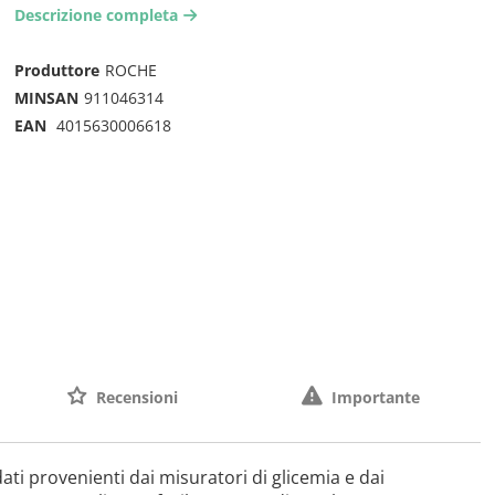
Descrizione completa
arrow-right2
Produttore
ROCHE
MINSAN
911046314
EAN
4015630006618
Recensioni
Importante
ti provenienti dai misuratori di glicemia e dai