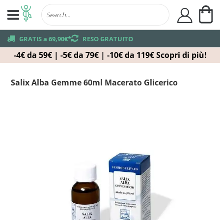
Ca
user
truck
GRATIS a 69,90€*
returns
RESO GRATUITO
-4€ da 59€ | -5€ da 79€ | -10€ da 119€
Scopri di più!
Salix Alba Gemme 60ml Macerato Glicerico