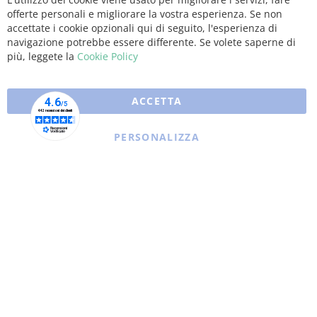
Clo
offerte personali e migliorare la vostra esperienza. Se non
Coo
Bar
accettate i cookie opzionali qui di seguito, l'esperienza di
navigazione potrebbe essere differente. Se volete saperne di
più, leggete la
Cookie Policy
ACCETTA
PERSONALIZZA
Copyright © 2025 XFARMA. All rights reserved.