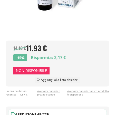
11,93 €
14,10 €
Risparmia: 2,17 €
-15%
NON DISPONIBILE
Aggiungi alla lista desideri
Prezzo più basso
Avvisami quando il
Avvisami quando questo prodotto
recente:
11,57 €
prezzo scende
è disponibile
SPEDIZIONI 48/72H