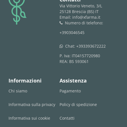
logo
Via Vittorio Veneto, 3/L
25128 Brescia (BS) IT
Email: info@xfarma.it
Numero di telefono:
phone
+3903046545
Chat:
+393393672222
whatsapp
P. Iva: IT04157720980
REA: BS 593061
Informazioni
Assistenza
Chi siamo
Pagamento
Informativa sulla privacy
Policy di spedizione
Informativa sui cookie
Contatti