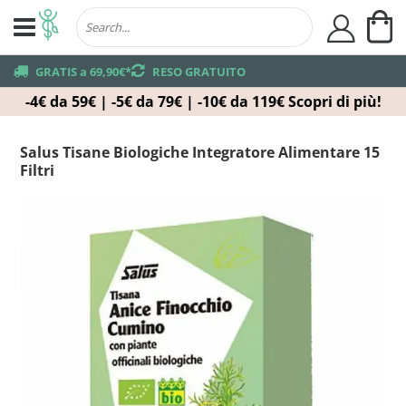
Ca
user
truck
GRATIS a 69,90€*
returns
RESO GRATUITO
-4€ da 59€ | -5€ da 79€ | -10€ da 119€
Scopri di più!
Salus Tisane Biologiche Integratore Alimentare 15
Filtri