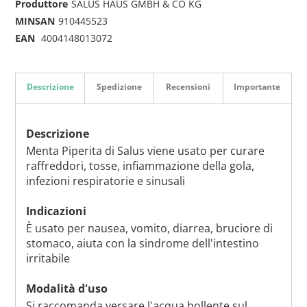
Produttore
SALUS HAUS GMBH & CO KG
MINSAN
910445523
EAN
4004148013072
Descrizione
Spedizione
Recensioni
Importante
Descrizione
Menta Piperita di Salus viene usato per curare
raffreddori, tosse, infiammazione della gola,
infezioni respiratorie e sinusali
Indicazioni
È usato per nausea, vomito, diarrea, bruciore di
stomaco, aiuta con la sindrome dell'intestino
irritabile
Modalità d'uso
Si raccomanda versare l'acqua bollente sul