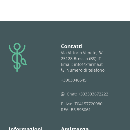
logo
Contatti
Via Vittorio Veneto, 3/L
25128 Brescia (BS) IT
Email: info@xfarma.it
Numero di telefono:
phone
+3903046545
Chat:
+393393672222
whatsapp
P. Iva: IT04157720980
REA: BS 593061
Informazioni
Assistenza