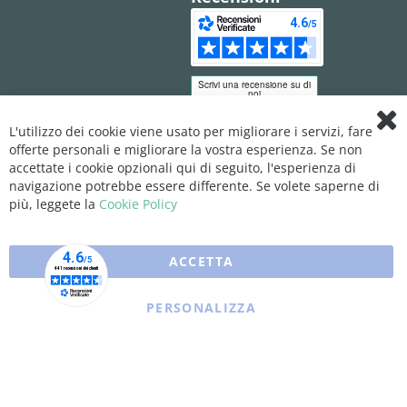
L'utilizzo dei cookie viene usato per migliorare i servizi, fare
Clo
offerte personali e migliorare la vostra esperienza. Se non
Coo
Bar
accettate i cookie opzionali qui di seguito, l'esperienza di
navigazione potrebbe essere differente. Se volete saperne di
più, leggete la
Cookie Policy
ACCETTA
PERSONALIZZA
Copyright © 2025 XFARMA. All rights reserved.