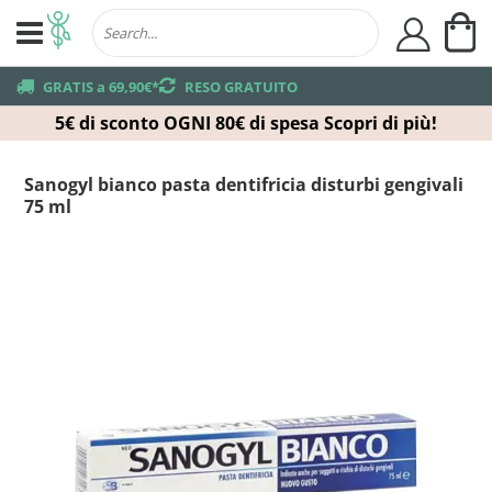
Ca
user
truck
GRATIS a 69,90€*
returns
RESO GRATUITO
5€ di sconto OGNI 80€ di spesa
Scopri di più!
Sanogyl bianco pasta dentifricia disturbi gengivali
75 ml