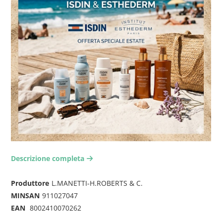
Descrizione completa
arrow-right2
Produttore
L.MANETTI-H.ROBERTS & C.
MINSAN
911027047
EAN
8002410070262