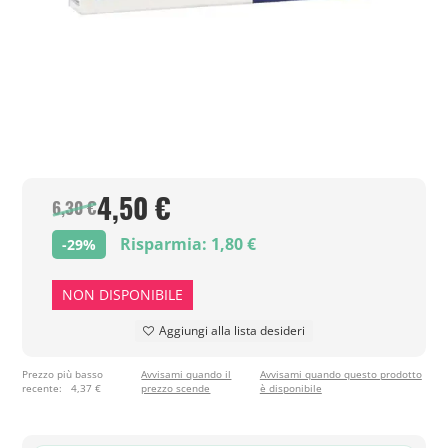
4,50 €
6,30 €
Risparmia: 1,80 €
-29%
NON DISPONIBILE
Aggiungi alla lista desideri
Prezzo più basso
Avvisami quando il
Avvisami quando questo prodotto
recente:
4,37 €
prezzo scende
è disponibile