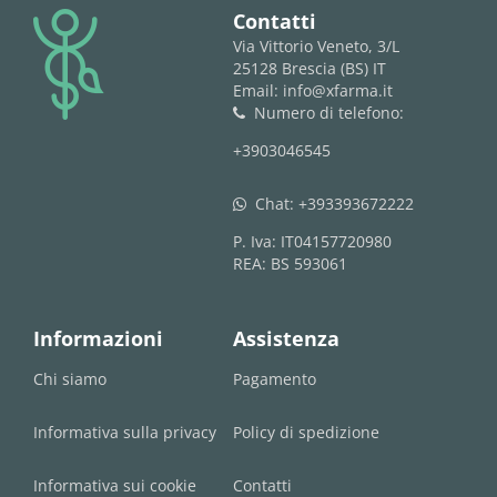
logo
Contatti
Via Vittorio Veneto, 3/L
25128 Brescia (BS) IT
Email: info@xfarma.it
Numero di telefono:
phone
+3903046545
Chat:
+393393672222
whatsapp
P. Iva: IT04157720980
REA: BS 593061
Informazioni
Assistenza
Chi siamo
Pagamento
Informativa sulla privacy
Policy di spedizione
Informativa sui cookie
Contatti