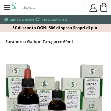
Ca
user
truck
GRATIS a 69,90€*
returns
RESO GRATUITO
5€ di sconto OGNI 80€ di spesa
Scopri di più!
Sarandrea Galium T.m.gocce 60ml