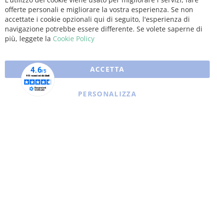
Clo
offerte personali e migliorare la vostra esperienza. Se non
Coo
Bar
accettate i cookie opzionali qui di seguito, l'esperienza di
navigazione potrebbe essere differente. Se volete saperne di
più, leggete la
Cookie Policy
ACCETTA
PERSONALIZZA
Copyright © 2025 XFARMA. All rights reserved.