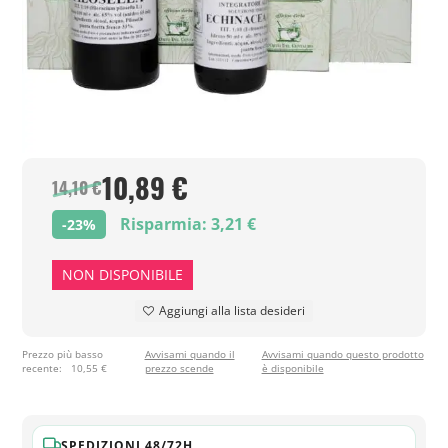
10,89 €
14,10 €
Risparmia: 3,21 €
-23%
NON DISPONIBILE
Aggiungi alla lista desideri
Prezzo più basso
Avvisami quando il
Avvisami quando questo prodotto
recente:
10,55 €
prezzo scende
è disponibile
SPEDIZIONI 48/72H