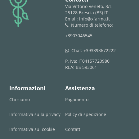
logo
Via Vittorio Veneto, 3/L
25128 Brescia (BS) IT
Email: info@xfarma.it
Numero di telefono:
phone
+3903046545
Chat:
+393393672222
whatsapp
P. Iva: IT04157720980
REA: BS 593061
Informazioni
Assistenza
Chi siamo
Pagamento
Informativa sulla privacy
Policy di spedizione
Informativa sui cookie
Contatti