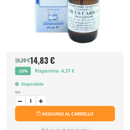
14,83 €
19,20 €
Risparmia: 4,37 €
-23%
Disponibile
Qtà
AGGIUNGI AL CARRELLO