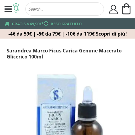
Ca
user
truck
GRATIS a 69,90€*
returns
RESO GRATUITO
-4€ da 59€ | -5€ da 79€ | -10€ da 119€
Scopri di più!
Sarandrea Marco Ficus Carica Gemme Macerato
Glicerico 100ml